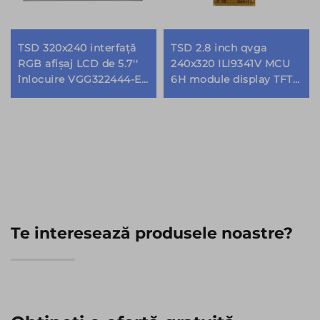
TSD 320x240 interfață
TSD 2.8 inch qvga
RGB afișaj LCD de 5.7''
240x320 ILI9341V MCU
înlocuire VGG322444-E
6H module display TFT
modul LCD TFT de 5.7
LCD
inch
Te interesează produsele noastre?