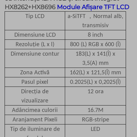
HX8262+HX8696
Module Afișare TFT LCD
，
Tip LCD
a-SiTFT
Normal alb,
transmisiv
Dimensiune LCD
8 inch
Rezoluție (L x l)
800 (L) RGB x 600 (Î)
Dimensiune contur
183(L) x 141(Î) x
3,5(A) mm
Zona Activă
162(L) x 121,5(Î) mm
Pasul pixel
0.2025
(L) x 0,2025(Î)
Direcția de
12
ora
vizualizare
Adâncimea culorii
16.7M
Aranjament Pixeli
RGB-stripe
Tip de iluminare de
LED