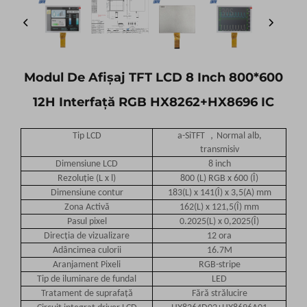
Modul De Afișaj TFT LCD 8 Inch 800*600
12H Interfață RGB HX8262+HX8696 IC
，
Tip LCD
a-SiTFT
Normal alb,
transmisiv
Dimensiune LCD
8 inch
Rezoluție (L x l)
800 (L) RGB x 600 (Î)
Dimensiune contur
183(L) x 141(Î) x 3,5(A) mm
Zona Activă
162(L) x 121,5(Î) mm
Pasul pixel
0.2025
(L) x 0,2025(Î)
Direcția de vizualizare
12
ora
Adâncimea culorii
16.7M
Aranjament Pixeli
RGB-stripe
Tip de iluminare de fundal
LED
Tratament de suprafață
Fără strălucire