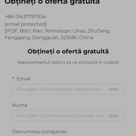
Obțineți o ofertă gratuită
+86-13437797934
[email protected]
2F\3F, Bld.1, Parc Tehnologic Lihao, ZhuTang,
Fenggang, Dongguan, 523681, China
Obțineți o ofertă gratuită
Reprezentantul nostru vă va contacta în curând.
Email
0/100
Nume
0/100
Denumirea companiei