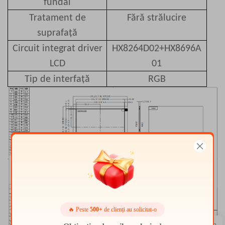
fundal
Tratament de
Fără strălucire
suprafață
Circuit integrat driver
HX8264D02+HX8696A
LCD
01
Tip de interfață
RGB
🔥 Peste
500+
de clienți au solicitat-o