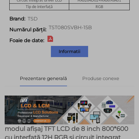
Circuit integrat driver LCD
HX8264D02+HX8696A01
Tip de interfață
RGB
TSD
Brand:
TST080SVBH-15B
Numărul părții:
Foaie de date:
Informatii
Prezentare generală
Produse conexe
modul afișaj TFT LCD de 8 inch 800*600
cu interfață 12H RGB și circuit integrat