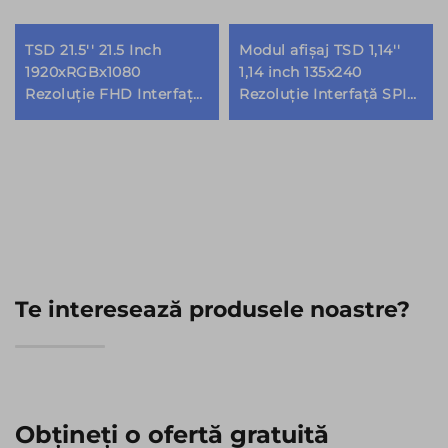
TSD 21.5'' 21.5 Inch
Modul afișaj TSD 1,14''
1920xRGBx1080
1,14 inch 135x240
Rezoluție FHD Interfață
Rezoluție Interfață SPI
LVDS IPS TFT LCD
ST7789V2-G4-A IPS TFT
Modul de Afișaj
LCD
Te interesează produsele noastre?
Obțineți o ofertă gratuită