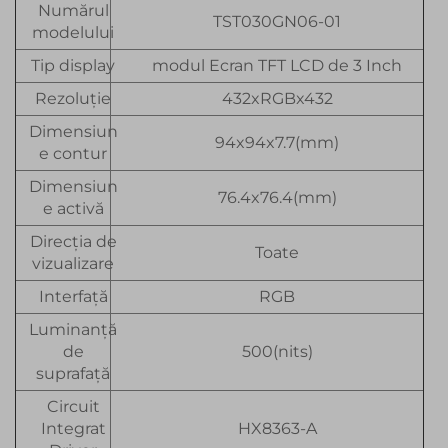
Numărul
TST030GN06-01
modelului
Tip display
modul Ecran TFT LCD de 3 Inch
Rezoluție
432xRGBx432
Dimensiun
94x94x7.7(mm)
e contur
Dimensiun
76.4x76.4(mm)
e activă
Direcția de
Toate
vizualizare
Interfață
RGB
Luminanță
de
500(nits)
suprafață
Circuit
Integrat
HX8363-A