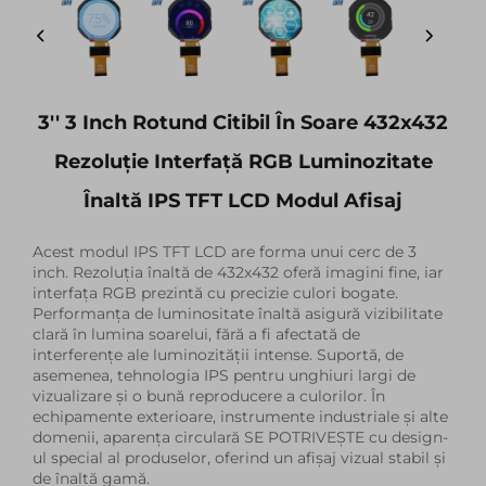
3'' 3 Inch Rotund Citibil În Soare 432x432
Rezoluție Interfață RGB Luminozitate
Înaltă IPS TFT LCD Modul Afisaj
Acest modul IPS TFT LCD are forma unui cerc de 3
inch. Rezoluția înaltă de 432x432 oferă imagini fine, iar
interfața RGB prezintă cu precizie culori bogate.
Performanța de luminositate înaltă asigură vizibilitate
clară în lumina soarelui, fără a fi afectată de
interferențe ale luminozității intense. Suportă, de
asemenea, tehnologia IPS pentru unghiuri largi de
vizualizare și o bună reproducere a culorilor. În
echipamente exterioare, instrumente industriale și alte
domenii, aparența circulară SE POTRIVEȘTE cu design-
ul special al produselor, oferind un afișaj vizual stabil și
de înaltă gamă.