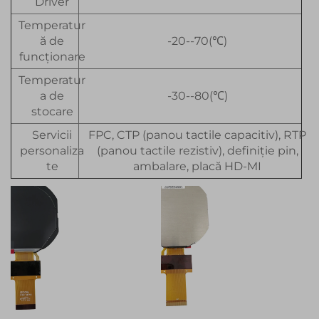
Driver
Temperatur
ă de
-20--70(℃)
funcționare
Temperatur
a de
-30--80(℃)
stocare
Servicii
FPC, CTP (panou tactile capacitiv), RTP
personaliza
(panou tactile rezistiv), definiție pin,
te
ambalare, placă HD-MI