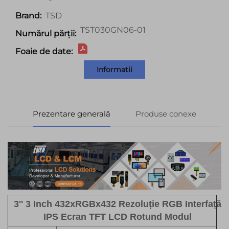
TSD
Brand:
TST030GN06-01
Numărul părții:
Foaie de date:
Informatii
Prezentare generală
Produse conexe
3'' 3 Inch 432xRGBx432 Rezoluție RGB Interfață
IPS Ecran TFT LCD Rotund Modul