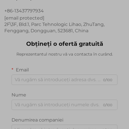
+86-13437797934
[email protected]
2F\3F, Bld.1, Parc Tehnologic Lihao, ZhuTang,
Fenggang, Dongguan, 523681, China
Obțineți o ofertă gratuită
Reprezentantul nostru vă va contacta în curând.
Email
0/100
Nume
0/100
Denumirea companiei