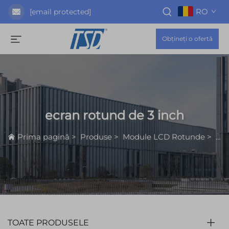
RO
[email protected]
Obțineți o ofertă
ecran rotund de 3 inch
Prima pagină
>
Produse
>
Module LCD Rotunde
>
ecr
TOATE PRODUSELE