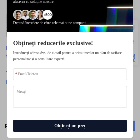
afacerea cu soluțiile noastre.
Depusă încredere de către cele mai bune companii
Obțineți reducerile exclusive!
Dacă aveți vreo cerere personalizată, nu ezitați
Introduceți adresa dvs. de e-mail pentru a primi imediat un plan de tarifare
să ne contactați.
personalizat și o consultare expertă.
TSD
-Ofere Cele Mai Bune
Produse
cu cele mai
bune servicii.
Produse conexe
Obțineți un preț