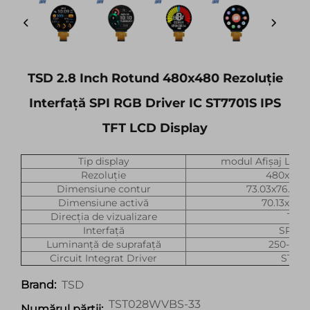
TSD 2.8 Inch Rotund 480x480 Rezoluție
Interfață SPI RGB Driver IC ST7701S IPS
TFT LCD Display
Tip display
modul Afișaj LCD 
Rezoluție
480xRGB
Dimensiune contur
73.03x76.48
Dimensiune activă
70.13x70.
Direcția de vizualizare
Toat
Interfață
SPI+R
Luminanță de suprafață
250-300(
Circuit Integrat Driver
ST770
TSD
Brand:
TST028WVBS-33
Numărul părții: