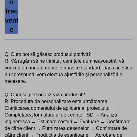
ri
frec
vent
e
Q: Cum pot să găsesc produsul potrivit?
R: Vă rugăm să ne trimiteți cerințele dumneavoastră; vă
vom recomanda produsele noastre standard. Dacă acestea
nu corespund, vom efectua ajustările și personalizările
necesare.
Q: Cum se personalizează produsul?
R: Procedura de personalizare este următoarea:
Clarificarea domeniului de aplicare al proiectului →
Completarea formularului de cerințe TSD → Analiză
inginerescă → Estimare costuri → Evaluare → Confirmare
de către client → Furnizarea desenelor → Confirmare de
către client → Producția de eșantioane → Aprobare de