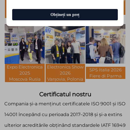
2025
2026
2025
Nürnberg,
Nürnberg,
Shanghai China
Obțineți un preț
Germania
Germania
Expo Electronica
Electronics Show
SPS Italia 2026
2025
2026
Fiere di Parma
Moscova Rusia
Varșovia, Polonia
Certificatul nostru
Compania și-a menținut certificatele ISO 9001 și ISO
14001 începând cu perioada 2017–2018 și și-a extins
ulterior acreditările obținând standardele IATF 16949