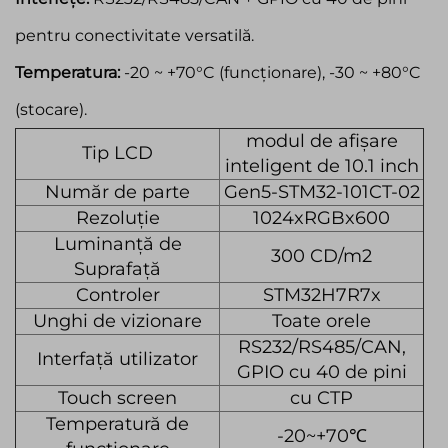
pentru conectivitate versatilă.
Temperatura:
-20 ~ +70°C (funcționare), -30 ~ +80°C
(stocare).
modul de afișare
Tip LCD
inteligent de 10.1 inch
Număr de parte
Gen5-STM32-101CT-02
Rezoluție
1024xRGBx600
Luminanță de
300 CD/m2
Suprafață
Controler
STM32H7R7x
Unghi de vizionare
Toate orele
RS232/RS485/CAN,
Interfață utilizator
GPIO cu 40 de pini
Touch screen
cu CTP
Temperatură de
-20~+70℃