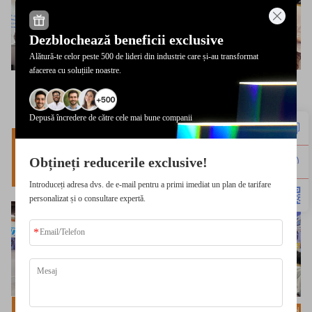
Dezblochează beneficii exclusive
Alătură-te celor peste 500 de lideri din industrie care și-au transformat
afacerea cu soluțiile noastre.
Depusă încredere de către cele mai bune companii
Embedded World
Embedded World
Embedded World
2024
2025
2024
Obțineți reducerile exclusive!
Nürnberg,
Anaheim,
Shanghai China
Germania
California
Introduceți adresa dvs. de e-mail pentru a primi imediat un plan de tarifare
personalizat și o consultare expertă.
Embedded World
Embedded World
Embedded World