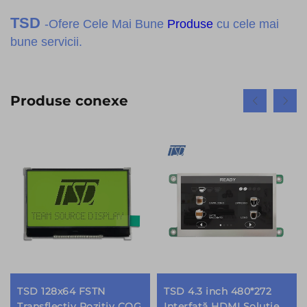
TSD
-Ofere Cele Mai Bune
Produse
cu cele mai
bune servicii.
Produse conexe
TSD 128x64 FSTN
TSD 4.3 inch 480*272
Transflectiv Pozitiv COG
Interfață HDMI Soluție