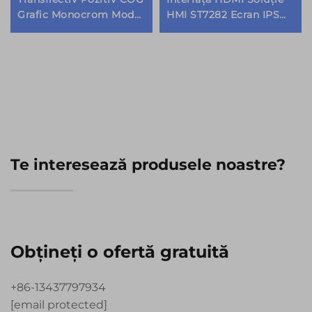
Grafic Monocrom Modul
HMI ST7282 Ecran IPS
Afișare Ecran LCD
TFT LCD Module de
Afișare
Te interesează produsele noastre?
Obțineți o ofertă gratuită
+86-13437797934
[email protected]