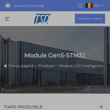
RO
[email protected]
Obțineți o ofertă
Module Gen5-STM32
Prima pagină
>
Produse
>
Module LCD Inteligente
>
M
TOATE PRODUSELE