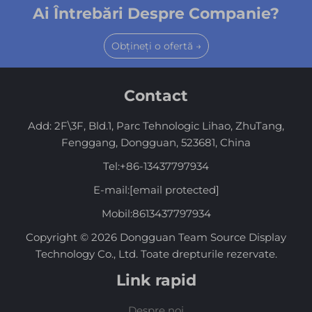
Ai Întrebări Despre Companie?
Obțineți o ofertă →
Contact
Add: 2F\3F, Bld.1, Parc Tehnologic Lihao, ZhuTang,
Fenggang, Dongguan, 523681, China
Tel:
+86-13437797934
E-mail:
[email protected]
Mobil:
8613437797934
Copyright © 2026 Dongguan Team Source Display
Technology Co., Ltd. Toate drepturile rezervate.
Link rapid
Despre noi