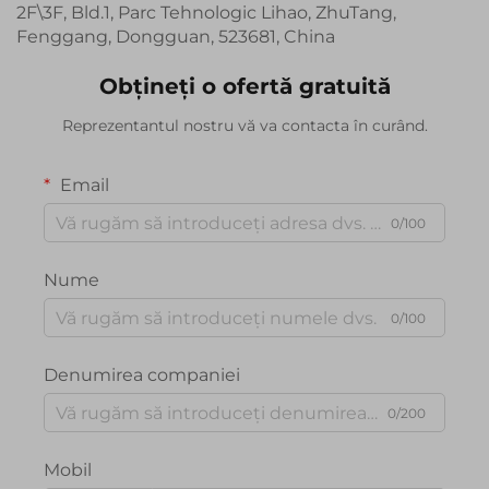
2F\3F, Bld.1, Parc Tehnologic Lihao, ZhuTang,
Fenggang, Dongguan, 523681, China
Obțineți o ofertă gratuită
Reprezentantul nostru vă va contacta în curând.
Email
0/100
Nume
0/100
Denumirea companiei
0/200
Mobil