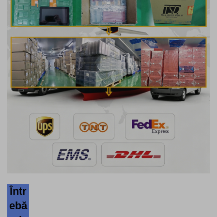
Într
ebă