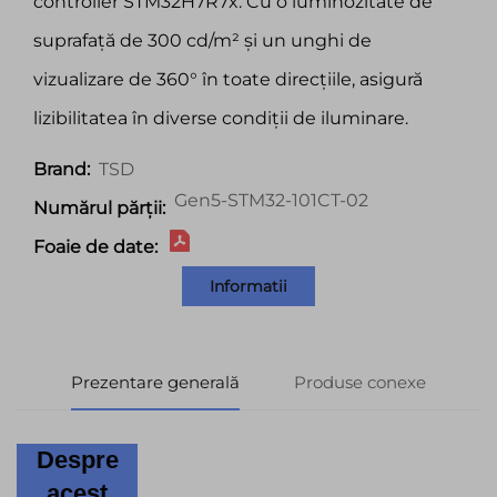
controller STM32H7R7x. Cu o luminozitate de
suprafață de 300 cd/m² și un unghi de
vizualizare de 360° în toate direcțiile, asigură
lizibilitatea în diverse condiții de iluminare.
TSD
Brand:
Gen5-STM32-101CT-02
Numărul părții:
Foaie de date:
Informatii
Prezentare generală
Produse conexe
Despre
acest