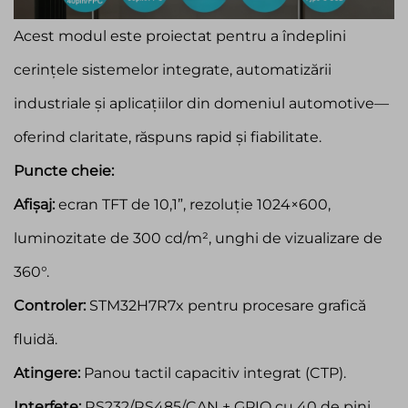
Acest modul este proiectat pentru a îndeplini
cerințele sistemelor integrate, automatizării
industriale și aplicațiilor din domeniul automotive—
oferind claritate, răspuns rapid și fiabilitate.
Puncte cheie:
Afișaj:
ecran TFT de 10,1”, rezoluție 1024×600,
luminozitate de 300 cd/m², unghi de vizualizare de
360°.
Controler:
STM32H7R7x pentru procesare grafică
fluidă.
Atingere:
Panou tactil capacitiv integrat (CTP).
Interfețe:
RS232/RS485/CAN + GPIO cu 40 de pini