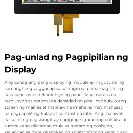
Pag-unlad ng Pagpipilian ng
Display
Ang bahagiang pang-displey ng module ay nagdadala ng
kamanghang pagganap sa paningin sa pamamagitan ng
napakahusay na teknolohiya ng panel. May mataas na
resolusyon at optimal na densidad ng pixel, nagbubuo ang
screen ng malinis at malinaw na imahe na may mahusay
na pagpapalit ng kulay at kontrast na ratio. Ang malawak
na sulok ng pagsisingit ay nagiging siguradong nakikita at
tumpak ang nilalaman mula sa maraming posisyon,
kailangan sa mga kalahokan ng kolaboratibong kapaligiran