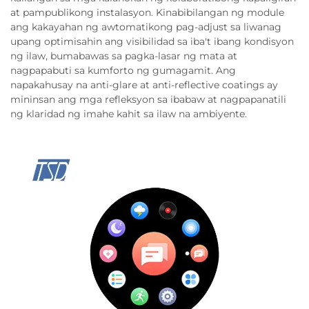
at pampublikong instalasyon. Kinabibilangan ng module
ang kakayahan ng awtomatikong pag-adjust sa liwanag
upang optimisahin ang visibilidad sa iba't ibang kondisyon
ng ilaw, bumabawas sa pagka-lasar ng mata at
nagpapabuti sa kumforto ng gumagamit. Ang
napakahusay na anti-glare at anti-reflective coatings ay
mininsan ang mga refleksyon sa ibabaw at nagpapanatili
ng klaridad ng imahe kahit sa ilaw na ambiyente.