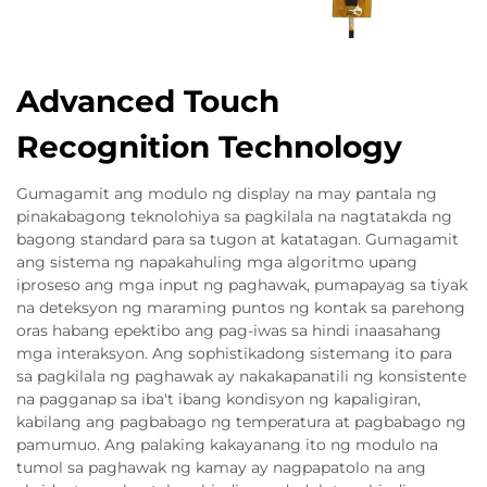
Advanced Touch
Recognition Technology
Gumagamit ang modulo ng display na may pantala ng
pinakabagong teknolohiya sa pagkilala na nagtatakda ng
bagong standard para sa tugon at katatagan. Gumagamit
ang sistema ng napakahuling mga algoritmo upang
iproseso ang mga input ng paghawak, pumapayag sa tiyak
na deteksyon ng maraming puntos ng kontak sa parehong
oras habang epektibo ang pag-iwas sa hindi inaasahang
mga interaksyon. Ang sophistikadong sistemang ito para
sa pagkilala ng paghawak ay nakakapanatili ng konsistente
na pagganap sa iba't ibang kondisyon ng kapaligiran,
kabilang ang pagbabago ng temperatura at pagbabago ng
pamumuo. Ang palaking kakayanang ito ng modulo na
tumol sa paghawak ng kamay ay nagpapatolo na ang