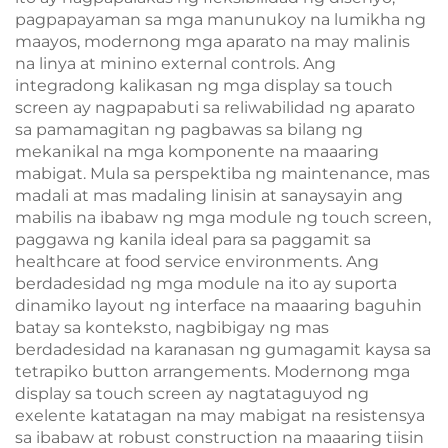
pagpapayaman sa mga manunukoy na lumikha ng
maayos, modernong mga aparato na may malinis
na linya at minino external controls. Ang
integradong kalikasan ng mga display sa touch
screen ay nagpapabuti sa reliwabilidad ng aparato
sa pamamagitan ng pagbawas sa bilang ng
mekanikal na mga komponente na maaaring
mabigat. Mula sa perspektiba ng maintenance, mas
madali at mas madaling linisin at sanaysayin ang
mabilis na ibabaw ng mga module ng touch screen,
paggawa ng kanila ideal para sa paggamit sa
healthcare at food service environments. Ang
berdadesidad ng mga module na ito ay suporta
dinamiko layout ng interface na maaaring baguhin
batay sa konteksto, nagbibigay ng mas
berdadesidad na karanasan ng gumagamit kaysa sa
tetrapiko button arrangements. Modernong mga
display sa touch screen ay nagtataguyod ng
exelente katatagan na may mabigat na resistensya
sa ibabaw at robust construction na maaaring tiisin