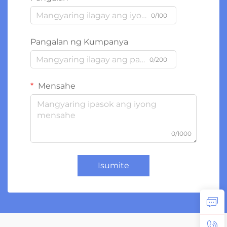
0/100
Pangalan ng Kumpanya
0/200
Mensahe
0/1000
Isumite