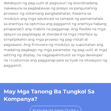
deteksyon ng pag-uulit at pagsusuri ng koordinadang
nakakauna sa pagbabawas ng presyo sa pangunahing
prosesor ng sistemang pangkalahatan. Kasama sa
modulyo ang mga advanced na tampok ng pamamahala
sa enerhiya na optimisa ang paggamit ng enerhiya habang
pinapanatili ang mabilis na pagganap. Ang flexible na mga
opsyon sa paglalagay at standard na mga interface ay
simplipikahin ang mga proseso ng pag-install at
pagsasawi. Ang firmware ng modulyo ay suportahan ang
madaling pagbago ng mga parameter ng pag-uulit at mga
setting ng display, na nagpapahintulot sa mga developer
na i-customize ang pagganap para sa tiyak na sitwasyon ng
paggamit.
May Mga Tanong Ba Tungkol Sa
Kompanya?
Kumuha ng Isang Quote →