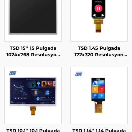
TSD 15'' 15 Pulgada
TSD 1.45 Pulgada
1024x768 Resolusyon
172x320 Resolusyon
LVDS Interface IPS TFT
SPI RGB Interface
LCD Display Module
ST7789V3 Driver IC IPS
TFT LCD Display para
sa Smart Watch
TSD 10.1'' 10.1 Pulgada
TSD 1.14'' 1.14 Pulgada