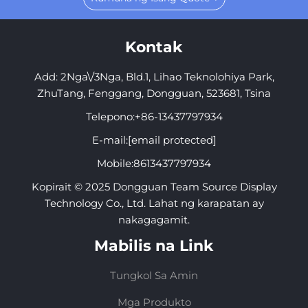
Kontak
Add: 2Nga\/3Nga, Bld.1, Lihao Teknolohiya Park,
ZhuTang, Fenggang, Dongguan, 523681, Tsina
Telepono:
+86-13437797934
E-mail:
[email protected]
Mobile:
8613437797934
Kopirait © 2025 Dongguan Team Source Display
Technology Co., Ltd. Lahat ng karapatan ay
nakagagamit.
Mabilis na Link
Tungkol Sa Amin
Mga Produkto