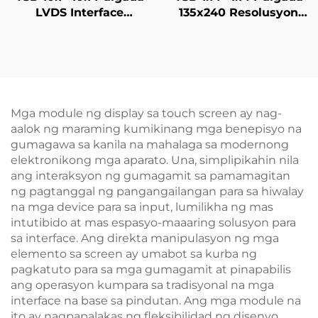
LVDS Interface
135x240 Resolusyon
1024x600 Resolusyon
SPI Interface
12h TN TFT LCD
ST7789V3-G6 IPS TFT
Display Modulo para
LCD Display Module
sa Medikal na
Kagamitan
Mga module ng display sa touch screen ay nag-
aalok ng maraming kumikinang mga benepisyo na
gumagawa sa kanila na mahalaga sa modernong
elektronikong mga aparato. Una, simplipikahin nila
ang interaksyon ng gumagamit sa pamamagitan
ng pagtanggal ng pangangailangan para sa hiwalay
na mga device para sa input, lumilikha ng mas
intutibido at mas espasyo-maaaring solusyon para
sa interface. Ang direkta manipulasyon ng mga
elemento sa screen ay umabot sa kurba ng
pagkatuto para sa mga gumagamit at pinapabilis
ang operasyon kumpara sa tradisyonal na mga
interface na base sa pindutan. Ang mga module na
ito ay nagpapalakas ng fleksibilidad ng disenyo,