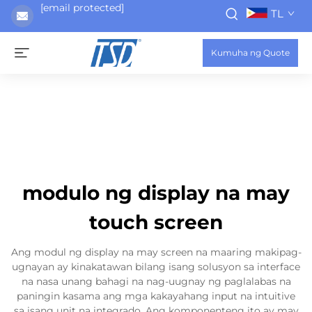
[email protected]
TL
Kumuha ng Quote
modulo ng display na may
touch screen
Ang modul ng display na may screen na maaring makipag-
ugnayan ay kinakatawan bilang isang solusyon sa interface
na nasa unang bahagi na nag-uugnay ng paglalabas na
paningin kasama ang mga kakayahang input na intuitive
sa isang unit na integrado. Ang komponenteng ito ay may