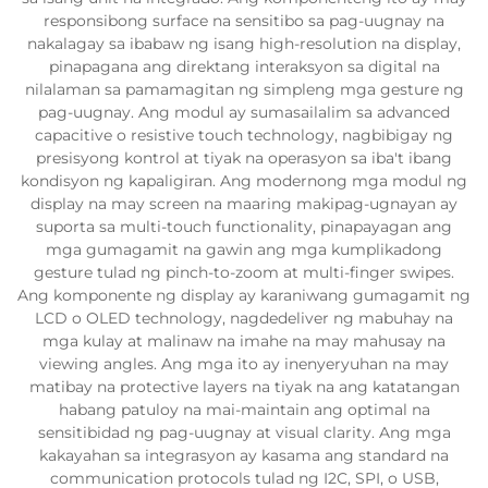
responsibong surface na sensitibo sa pag-uugnay na
nakalagay sa ibabaw ng isang high-resolution na display,
pinapagana ang direktang interaksyon sa digital na
nilalaman sa pamamagitan ng simpleng mga gesture ng
pag-uugnay. Ang modul ay sumasailalim sa advanced
capacitive o resistive touch technology, nagbibigay ng
presisyong kontrol at tiyak na operasyon sa iba't ibang
kondisyon ng kapaligiran. Ang modernong mga modul ng
display na may screen na maaring makipag-ugnayan ay
suporta sa multi-touch functionality, pinapayagan ang
mga gumagamit na gawin ang mga kumplikadong
gesture tulad ng pinch-to-zoom at multi-finger swipes.
Ang komponente ng display ay karaniwang gumagamit ng
LCD o OLED technology, nagdedeliver ng mabuhay na
mga kulay at malinaw na imahe na may mahusay na
viewing angles. Ang mga ito ay inenyeryuhan na may
matibay na protective layers na tiyak na ang katatangan
habang patuloy na mai-maintain ang optimal na
sensitibidad ng pag-uugnay at visual clarity. Ang mga
kakayahan sa integrasyon ay kasama ang standard na
communication protocols tulad ng I2C, SPI, o USB,