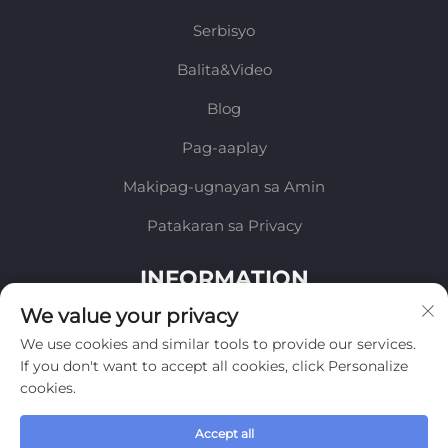
Serbisyo
Balita&Video
Blog
Pag-aaplay
Makipag-ugnayan sa Amin
Patakaran sa Privacy
INFORMATION
We value your privacy
Mag-sign up upang makatanggap ng aming
We use cookies and similar tools to provide our services.
lingguhang newsletter
If you don't want to accept all cookies, click Personalize
cookies.
Accept all