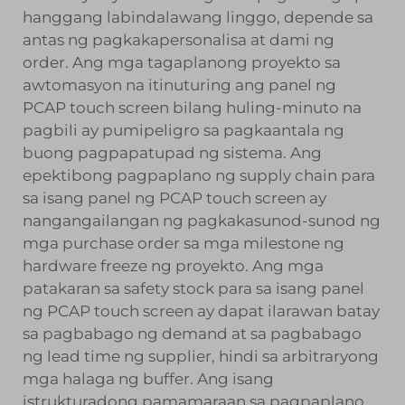
hanggang labindalawang linggo, depende sa
antas ng pagkakapersonalisa at dami ng
order. Ang mga tagaplanong proyekto sa
awtomasyon na itinuturing ang panel ng
PCAP touch screen bilang huling-minuto na
pagbili ay pumipeligro sa pagkaantala ng
buong pagpapatupad ng sistema. Ang
epektibong pagpaplano ng supply chain para
sa isang panel ng PCAP touch screen ay
nangangailangan ng pagkakasunod-sunod ng
mga purchase order sa mga milestone ng
hardware freeze ng proyekto. Ang mga
patakaran sa safety stock para sa isang panel
ng PCAP touch screen ay dapat ilarawan batay
sa pagbabago ng demand at sa pagbabago
ng lead time ng supplier, hindi sa arbitraryong
mga halaga ng buffer. Ang isang
istrukturadong pamamaraan sa pagpaplano