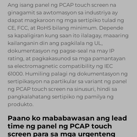
Ang isang panel ng PCAP touch screen na
ginagamit sa awtomasyon sa industriya ay
dapat magkaroon ng mga sertipiko tulad ng
CE, FCC, at RoHS bilang minimum. Depende
sa kapaligiran kung saan ito ilalagay, maaaring
kailanganin din ang pagkilala ng UL,
dokumentasyon ng pagse-seal na may IP
rating, at pagkakasunod sa mga pamantayan
sa electromagnetic compatibility ng IEC
61000. Humiling palagi ng dokumentasyon ng
sertipikasyon na partikular sa variant ng panel
ng PCAP touch screen na sinusuri, hindi sa
pangkalahatang sertipiko ng pamilya ng
produkto.
Paano ko mababawasan ang lead
time ng panel ng PCAP touch
screen para sa mga urgenteng