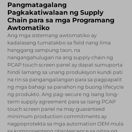
Pangmatagalang
Pagkakatiwalaan ng Supply
Chain para sa mga Programang
Awtomatiko
Ang mga sistemang awtomatiko ay
kadalasang tumatakbo sa field nang lima
hanggang sampung taon, na
nangangahulugan na ang supply chain ng
PCAP touch screen panel ay dapat sumuporta
hindi lamang sa unang produksyon kundi pati
na rin sa pangangailangan para sa pagpapalit
ng mga bahagi sa panahon ng buong lifecycle
ng produkto. Ang pag-secure ng isang long-
term supply agreement para sa isang PCAP
touch screen panel na may guaranteed
minimum production commitments ay
nagpoprotekta sa mga automation OEM mula
sa komponenteng obsolescence sa gitna ng