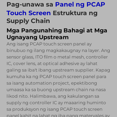
Pag-unawa sa
Panel ng PCAP
Touch Screen
Estruktura ng
Supply Chain
Mga Pangunahing Bahagi at Mga
Ugnayang Upstream
Ang isang PCAP touch screen panel ay
binubuo ng ilang magkakaugnay na layer. Ang
sensor glass, ITO film o metal mesh, controller
IC, cover lens, at optical adhesive ay lahat
galing sa iba't ibang upstream supplier. Kapag
kumuha ka ng PCAP touch screen panel para
sa isang automation project, epektibong
umaasa ka sa buong upstream chain na nasa
likod nito. Halimbawa, ang kakulangan sa
supply ng controller IC ay maaaring huminto
sa produksyon ng isang PCAP touch screen
panel kahit na lahat ng iba pang materyales ay