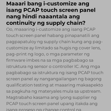
Maaari bang i-customize ang
isang PCAP touch screen panel
nang hindi naaantala ang
continuity ng supply chain?
Oo, maaaring i-customize ang isang PCAP
touch screen panel habang pinapanatili ang
pagpapatuloy ng supply chain kung ang pag-
customize ay limitado sa hugis ng cover lens,
pag-print ng logo, o mga parameter ng
firmware imbes na sa mga pagbabago sa
istruktura ng sensor o controller IC. Ang mga
pagbabago sa istruktura ng isang PCAP touch
screen panel ay nangangailangan ng bagong
qualification testing at maaaring makaapekto
sa pagkuha ng materyales mula sa upstream.
Magtrabaho kasama ang iyong supplier ng
PCAP touch screen panel upang itakda ang
isang proseso ng change control na