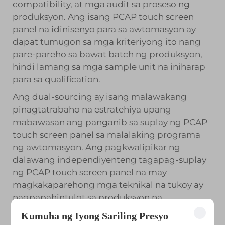
compatibility, at mga audit sa proseso ng
produksyon. Ang isang PCAP touch screen
panel na idinisenyo para sa awtomasyon ay
dapat tumugon sa mga kriteriyong ito nang
pare-pareho sa bawat batch ng produksyon,
hindi lamang sa mga sample unit na iniharap
para sa qualification.
Ang dual-sourcing ay isang malawakang
pinagtatrabaho na estratehiya upang
mabawasan ang panganib sa suplay ng PCAP
touch screen panel sa malalaking programa
ng awtomasyon. Ang pagkwalipikar ng
dalawang independiyenteng tagapag-suplay
ng PCAP touch screen panel na may
magkakaparehong mga teknikal na tukoy ay
nagpapahintulot sa produksyon na
ipagpatuloy kahit na ang isang pinagkukunan
Kumuha ng Iyong Sariling Presyo
ay nakakaranas ng limitasyon sa kapasidad.