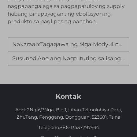
nagpapangalaga sa pagpapatuloy ng supply
habang pinapayagan ang ebolusyon ng
produkto sa paglipas ng panahon.
Nakaraan:
Tagagawa ng Mga Modyul ng Display na IPS LCD para sa Napakahusay na Pagkakatumpak ng Kulay
Susunod:
Ano ang Nagtuturing sa isang LCD Module ng Kotse na Maaasahan para sa mga Aplikasyon sa Automotive?
Kontak
Add: 2Nga\/3Nga, Bld.1, Lihao Teknolohiya Park,
ZhuTang, Fenggang, Dongguan, 523681, Tsina
Telepono:
+86-13437797934