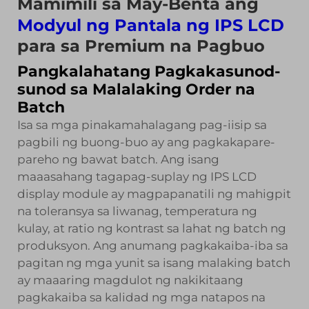
Mamimili sa May-Benta ang
Modyul ng Pantala ng IPS LCD
para sa Premium na Pagbuo
Pangkalahatang Pagkakasunod-
sunod sa Malalaking Order na
Batch
Isa sa mga pinakamahalagang pag-iisip sa
pagbili ng buong-buo ay ang pagkakapare-
pareho ng bawat batch. Ang isang
maaasahang tagapag-suplay ng IPS LCD
display module ay magpapanatili ng mahigpit
na toleransya sa liwanag, temperatura ng
kulay, at ratio ng kontrast sa lahat ng batch ng
produksyon. Ang anumang pagkakaiba-iba sa
pagitan ng mga yunit sa isang malaking batch
ay maaaring magdulot ng nakikitaang
pagkakaiba sa kalidad ng mga natapos na