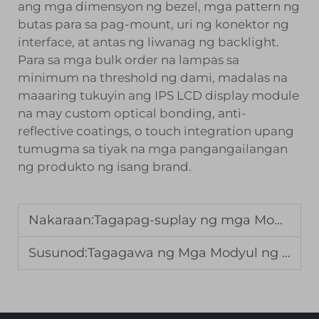
ang mga dimensyon ng bezel, mga pattern ng
butas para sa pag-mount, uri ng konektor ng
interface, at antas ng liwanag ng backlight.
Para sa mga bulk order na lampas sa
minimum na threshold ng dami, madalas na
maaaring tukuyin ang IPS LCD display module
na may custom optical bonding, anti-
reflective coatings, o touch integration upang
tumugma sa tiyak na mga pangangailangan
ng produkto ng isang brand.
Nakaraan:
Tagapag-suplay ng mga Modyul ng Display na IPS LCD para sa Propesyonal na Larawan
Susunod:
Tagagawa ng Mga Modyul ng Display na IPS LCD para sa Napakahusay na Pagkakatumpak ng Kulay