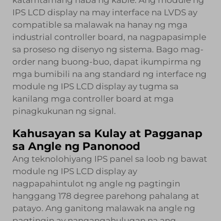
katamtamang haba ng kable. Ang module ng
IPS LCD display na may interface na LVDS ay
compatible sa malawak na hanay ng mga
industrial controller board, na nagpapasimple
sa proseso ng disenyo ng sistema. Bago mag-
order nang buong-buo, dapat ikumpirma ng
mga bumibili na ang standard ng interface ng
module ng IPS LCD display ay tugma sa
kanilang mga controller board at mga
pinagkukunan ng signal.
Kahusayan sa Kulay at Pagganap
sa Angle ng Panonood
Ang teknolohiyang IPS panel sa loob ng bawat
module ng IPS LCD display ay
nagpapahintulot ng angle ng pagtingin
hanggang 178 degree parehong pahalang at
patayo. Ang ganitong malawak na angle ng
pagtingin ay nangangahulugan na ang