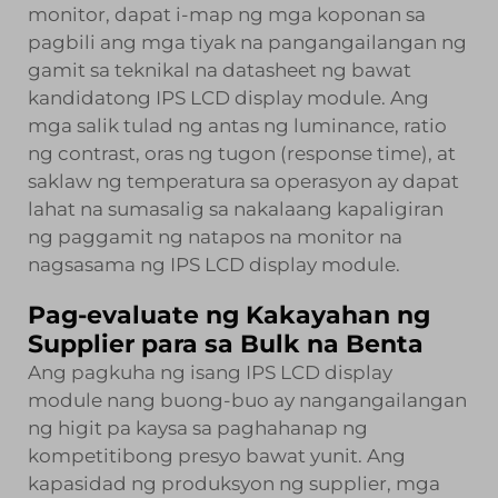
monitor, dapat i-map ng mga koponan sa
pagbili ang mga tiyak na pangangailangan ng
gamit sa teknikal na datasheet ng bawat
kandidatong IPS LCD display module. Ang
mga salik tulad ng antas ng luminance, ratio
ng contrast, oras ng tugon (response time), at
saklaw ng temperatura sa operasyon ay dapat
lahat na sumasalig sa nakalaang kapaligiran
ng paggamit ng natapos na monitor na
nagsasama ng IPS LCD display module.
Pag-evaluate ng Kakayahan ng
Supplier para sa Bulk na Benta
Ang pagkuha ng isang IPS LCD display
module nang buong-buo ay nangangailangan
ng higit pa kaysa sa paghahanap ng
kompetitibong presyo bawat yunit. Ang
kapasidad ng produksyon ng supplier, mga