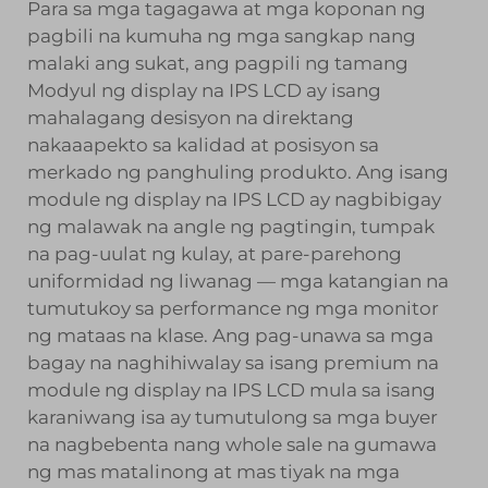
Para sa mga tagagawa at mga koponan ng
pagbili na kumuha ng mga sangkap nang
malaki ang sukat, ang pagpili ng tamang
Modyul ng display na IPS LCD
ay isang
mahalagang desisyon na direktang
nakaaapekto sa kalidad at posisyon sa
merkado ng panghuling produkto. Ang isang
module ng display na IPS LCD ay nagbibigay
ng malawak na angle ng pagtingin, tumpak
na pag-uulat ng kulay, at pare-parehong
uniformidad ng liwanag — mga katangian na
tumutukoy sa performance ng mga monitor
ng mataas na klase. Ang pag-unawa sa mga
bagay na naghihiwalay sa isang premium na
module ng display na IPS LCD mula sa isang
karaniwang isa ay tumutulong sa mga buyer
na nagbebenta nang whole sale na gumawa
ng mas matalinong at mas tiyak na mga