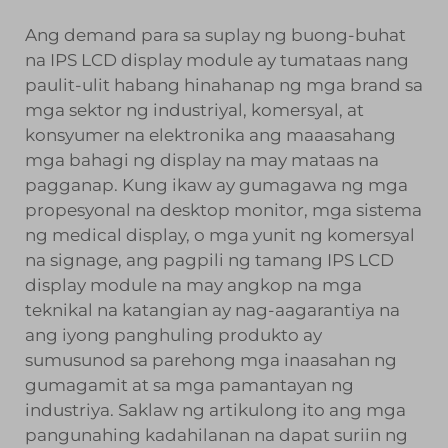
Ang demand para sa suplay ng buong-buhat
na IPS LCD display module ay tumataas nang
paulit-ulit habang hinahanap ng mga brand sa
mga sektor ng industriyal, komersyal, at
konsyumer na elektronika ang maaasahang
mga bahagi ng display na may mataas na
pagganap. Kung ikaw ay gumagawa ng mga
propesyonal na desktop monitor, mga sistema
ng medical display, o mga yunit ng komersyal
na signage, ang pagpili ng tamang IPS LCD
display module na may angkop na mga
teknikal na katangian ay nag-aagarantiya na
ang iyong panghuling produkto ay
sumusunod sa parehong mga inaasahan ng
gumagamit at sa mga pamantayan ng
industriya. Saklaw ng artikulong ito ang mga
pangunahing kadahilanan na dapat suriin ng