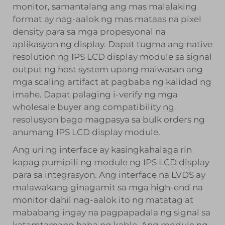
monitor, samantalang ang mas malalaking
format ay nag-aalok ng mas mataas na pixel
density para sa mga propesyonal na
aplikasyon ng display. Dapat tugma ang native
resolution ng IPS LCD display module sa signal
output ng host system upang maiwasan ang
mga scaling artifact at pagbaba ng kalidad ng
imahe. Dapat palaging i-verify ng mga
wholesale buyer ang compatibility ng
resolusyon bago magpasya sa bulk orders ng
anumang IPS LCD display module.
Ang uri ng interface ay kasingkahalaga rin
kapag pumipili ng module ng IPS LCD display
para sa integrasyon. Ang interface na LVDS ay
malawakang ginagamit sa mga high-end na
monitor dahil nag-aalok ito ng matatag at
mababang ingay na pagpapadala ng signal sa