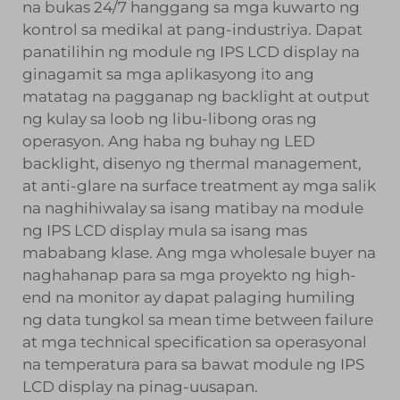
na bukas 24/7 hanggang sa mga kuwarto ng
kontrol sa medikal at pang-industriya. Dapat
panatilihin ng module ng IPS LCD display na
ginagamit sa mga aplikasyong ito ang
matatag na pagganap ng backlight at output
ng kulay sa loob ng libu-libong oras ng
operasyon. Ang haba ng buhay ng LED
backlight, disenyo ng thermal management,
at anti-glare na surface treatment ay mga salik
na naghihiwalay sa isang matibay na module
ng IPS LCD display mula sa isang mas
mababang klase. Ang mga wholesale buyer na
naghahanap para sa mga proyekto ng high-
end na monitor ay dapat palaging humiling
ng data tungkol sa mean time between failure
at mga technical specification sa operasyonal
na temperatura para sa bawat module ng IPS
LCD display na pinag-uusapan.