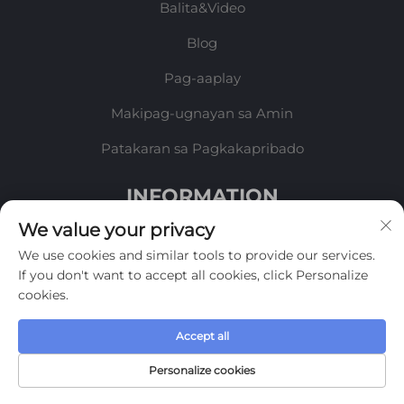
Balita&Video
Blog
Pag-aaplay
Makipag-ugnayan sa Amin
Patakaran sa Pagkakapribado
INFORMATION
We value your privacy
Mag-sign up upang makatanggap ng aming
We use cookies and similar tools to provide our services.
lingguhang newsletter
If you don't want to accept all cookies, click Personalize
cookies.
Accept all
Isumite
Personalize cookies