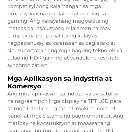
kompetisyibong kalamangan sa mga
propesyonal na manlalaro at mahilig sa
gaming. Ang kakayahang magpakita ng
mataas na resolusyong nilalaman na may
tumpak na pagpapakita ng kulay ay
nagpapahusay sa karanasan sa paglalaro at
sinusuportahan ang mga bagong teknolohiya
tulad ng HDR gaming at variable refresh rate
synchronization.
Mga Aplikasyon sa Indystria at
Komersyo
Ang mga aplikasyon sa industriya ay patuloy
na nag-aampon
Mga display na TFT LCD
para
sa mga interface ng tao-at-makina, control
panel, at mga sistema ng pagmomonitor. Ang
matibay na konstruksyon at maaasahang
pagganap ng mga industrial-grade na TFT