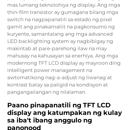
mas lumang teknolohiya ng display. Ang mga
thin-film transistor ay gumagana bilang mga
switch na nagpapanatili sa estado ng pixel
gamit ang pinakamaliit na pagkonsumo ng
kuryente, samantalang ang mga advanced
LED backlighting system ay nagbibigay ng
makintab at pare-parehong ilaw na may
mahusay na kahusayan sa enerhiya. Ang mga
modernong TFT LCD display ay mayroon ding
intelligent power management na
awtomatikong nag-a-adjust ng liwanag at
kontrast batay sa paligid na kondisyon at
pangangailangan ng nilalaman.
Paano pinapanatili ng TFT LCD
display ang katumpakan ng kulay
sa iba't ibang anggulo ng
panonood