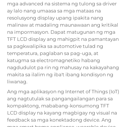
mga advanced na sistema ng tulong sa driver
ay lalo nang umaasa sa mga mataas na
resolusyong display upang ipakita nang
malinaw at madaling maunawaan ang kritikal
na impormasyon. Dapat matugunan ng mga
TFT LCD display ang mahigpit na pamantayan
sa pagkwalipika sa automotive tulad ng
temperatura, paglaban sa pag-uga, at
katugma sa electromagnetiko habang
nagdudulot pa rin ng mahusay na kakayahang
makita sa ilalim ng iba't ibang kondisyon ng
liwanag.
Ang mga aplikasyon ng Internet of Things (IoT)
ang nagtutulak sa pangangailangan para sa
kompaktong, mababang-konsumong TFT
LCD display na kayang magbigay ng visual na
feedback sa mga konektadong device. Ang