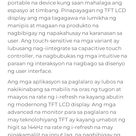
portable na device kung saan mahalaga ang
espasyo at timbang. Pinapayagan ng TFT LCD
display ang mga tagagawa na lumikha ng
manipis at magaan na produkto na
nagbibigay ng napakahusay na karanasan sa
user. Ang touch-sensitive na mga variant ay
lubusang nag-iintegrate sa capacitive touch
controller, na nagbubukas ng mga intuitive na
paraan ng interaksyon na nagbago sa disenyo
ng user interface.
Ang mga aplikasyon sa paglalaro ay lubos na
nakikinabang sa mabilis na oras ng tugon at
maayos na rate ng i-refresh na kayang abutin
ng modernong TFT LCD display. Ang mga
advanced na monitor para sa paglalaro na
may teknolohiyang TFT ay kayang umabot ng
higit sa 144Hz na rate ng i-refresh na may
pinakamaliit na input lag, na nagbibigay ng