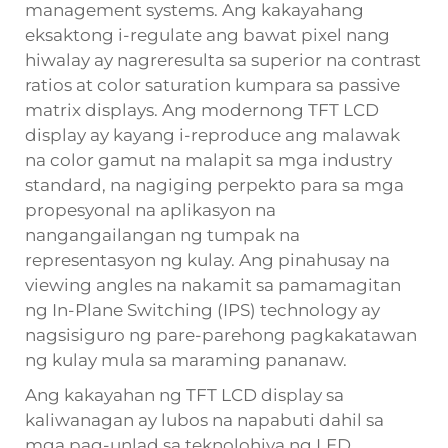
management systems. Ang kakayahang
eksaktong i-regulate ang bawat pixel nang
hiwalay ay nagreresulta sa superior na contrast
ratios at color saturation kumpara sa passive
matrix displays. Ang modernong TFT LCD
display ay kayang i-reproduce ang malawak
na color gamut na malapit sa mga industry
standard, na nagiging perpekto para sa mga
propesyonal na aplikasyon na
nangangailangan ng tumpak na
representasyon ng kulay. Ang pinahusay na
viewing angles na nakamit sa pamamagitan
ng In-Plane Switching (IPS) technology ay
nagsisiguro ng pare-parehong pagkakatawan
ng kulay mula sa maraming pananaw.
Ang kakayahan ng TFT LCD display sa
kaliwanagan ay lubos na napabuti dahil sa
mga pag-unlad sa teknolohiya ng LED