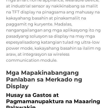
mga smart home appliance, wearable device,
at industrial sensor ay nakikinabang sa maliit
na TFT display na pinagsama ang mahusay na
kakayahang basahin at pinakamaliit na
paggamit ng kuryente. Madalas,
nangangailangan ang mga aplikasyong ito ng
pasadyang solusyon sa display na may mga
espesyalisadong katangian tulad ng ultra-low
power mode, kakayahang basahin sa ilalim ng
araw, at integrasyon sa wireless
communication module.
Mga Mapakinabangang
Panlaban sa Merkado ng
Display
Husay sa Gastos at
Pagmamanupaktura na Maaaring
Palawakin