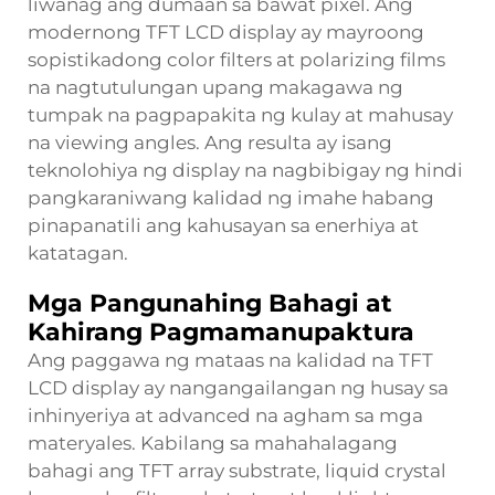
liwanag ang dumaan sa bawat pixel. Ang
modernong TFT LCD display ay mayroong
sopistikadong color filters at polarizing films
na nagtutulungan upang makagawa ng
tumpak na pagpapakita ng kulay at mahusay
na viewing angles. Ang resulta ay isang
teknolohiya ng display na nagbibigay ng hindi
pangkaraniwang kalidad ng imahe habang
pinapanatili ang kahusayan sa enerhiya at
katatagan.
Mga Pangunahing Bahagi at
Kahirang Pagmamanupaktura
Ang paggawa ng mataas na kalidad na TFT
LCD display ay nangangailangan ng husay sa
inhinyeriya at advanced na agham sa mga
materyales. Kabilang sa mahahalagang
bahagi ang TFT array substrate, liquid crystal