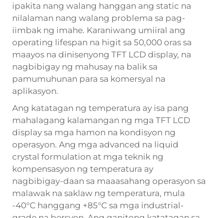
ipakita nang walang hanggan ang static na
nilalaman nang walang problema sa pag-
iimbak ng imahe. Karaniwang umiiral ang
operating lifespan na higit sa 50,000 oras sa
maayos na dinisenyong TFT LCD display, na
nagbibigay ng mahusay na balik sa
pamumuhunan para sa komersyal na
aplikasyon.
Ang katatagan ng temperatura ay isa pang
mahalagang kalamangan ng mga TFT LCD
display sa mga hamon na kondisyon ng
operasyon. Ang mga advanced na liquid
crystal formulation at mga teknik ng
kompensasyon ng temperatura ay
nagbibigay-daan sa maaasahang operasyon sa
malawak na saklaw ng temperatura, mula
-40°C hanggang +85°C sa mga industrial-
grade na bersyon. Ang ganitong katatagan sa