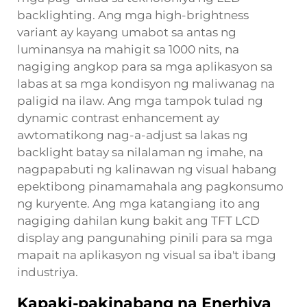
backlighting. Ang mga high-brightness
variant ay kayang umabot sa antas ng
luminansya na mahigit sa 1000 nits, na
nagiging angkop para sa mga aplikasyon sa
labas at sa mga kondisyon ng maliwanag na
paligid na ilaw. Ang mga tampok tulad ng
dynamic contrast enhancement ay
awtomatikong nag-a-adjust sa lakas ng
backlight batay sa nilalaman ng imahe, na
nagpapabuti ng kalinawan ng visual habang
epektibong pinamamahala ang pagkonsumo
ng kuryente. Ang mga katangiang ito ang
nagiging dahilan kung bakit ang TFT LCD
display ang pangunahing pinili para sa mga
mapait na aplikasyon ng visual sa iba't ibang
industriya.
Kapaki-pakinabang na Enerhiya