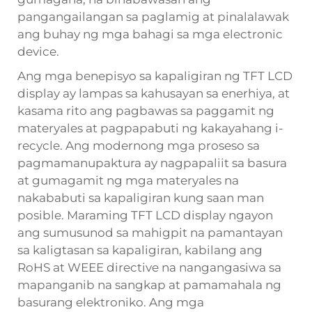
pangangailangan sa paglamig at pinalalawak
ang buhay ng mga bahagi sa mga electronic
device.
Ang mga benepisyo sa kapaligiran ng TFT LCD
display ay lampas sa kahusayan sa enerhiya, at
kasama rito ang pagbawas sa paggamit ng
materyales at pagpapabuti ng kakayahang i-
recycle. Ang modernong mga proseso sa
pagmamanupaktura ay nagpapaliit sa basura
at gumagamit ng mga materyales na
nakababuti sa kapaligiran kung saan man
posible. Maraming TFT LCD display ngayon
ang sumusunod sa mahigpit na pamantayan
sa kaligtasan sa kapaligiran, kabilang ang
RoHS at WEEE directive na nangangasiwa sa
mapanganib na sangkap at pamamahala ng
basurang elektroniko. Ang mga