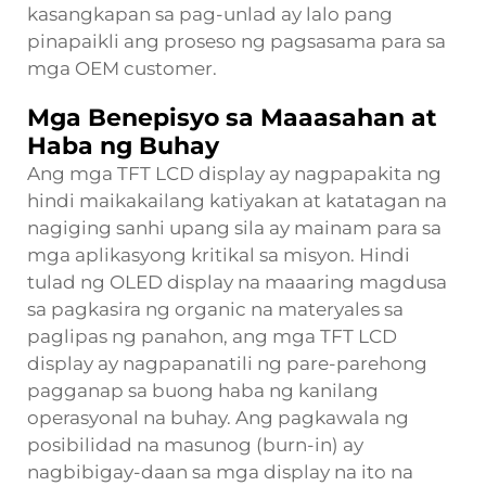
kasangkapan sa pag-unlad ay lalo pang
pinapaikli ang proseso ng pagsasama para sa
mga OEM customer.
Mga Benepisyo sa Maaasahan at
Haba ng Buhay
Ang mga TFT LCD display ay nagpapakita ng
hindi maikakailang katiyakan at katatagan na
nagiging sanhi upang sila ay mainam para sa
mga aplikasyong kritikal sa misyon. Hindi
tulad ng OLED display na maaaring magdusa
sa pagkasira ng organic na materyales sa
paglipas ng panahon, ang mga TFT LCD
display ay nagpapanatili ng pare-parehong
pagganap sa buong haba ng kanilang
operasyonal na buhay. Ang pagkawala ng
posibilidad na masunog (burn-in) ay
nagbibigay-daan sa mga display na ito na