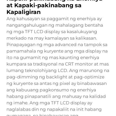
at Kapaki-pakinabang sa
Kapaligiran
Ang kahusayan sa paggamit ng enerhiya ay
nangangahulugan ng mahalagang bentaha
ng mga TFT LCD display sa kasalukuyang
merkado na may kamalayan sa kalikasan.
Pinapayagan ng mga advanced na tampok sa
pamamahala ng kuryente ang mga display na
ito na gumamit ng mas kaunting enerhiya
kumpara sa tradisyonal na CRT monitor at mas
lumang teknolohiyang LCD. Ang marunong na
pag-dimming ng backlight at pag-optimize
ng kuryente sa antas ng pixel ay binabawasan
ang kabuuang pagkonsumo ng enerhiya
habang pinapanatili ang mahusay na kalidad
ng imahe. Ang mga TFT LCD display ay
naglalabas din ng napakaliit na init habang
gumagana, na binabawasan ang