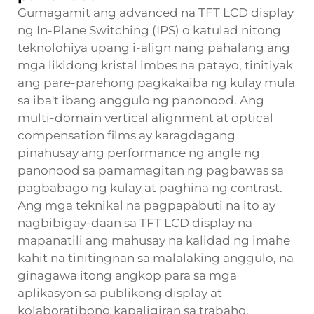
Gumagamit ang advanced na TFT LCD display
ng In-Plane Switching (IPS) o katulad nitong
teknolohiya upang i-align nang pahalang ang
mga likidong kristal imbes na patayo, tinitiyak
ang pare-parehong pagkakaiba ng kulay mula
sa iba't ibang anggulo ng panonood. Ang
multi-domain vertical alignment at optical
compensation films ay karagdagang
pinahusay ang performance ng angle ng
panonood sa pamamagitan ng pagbawas sa
pagbabago ng kulay at paghina ng contrast.
Ang mga teknikal na pagpapabuti na ito ay
nagbibigay-daan sa TFT LCD display na
mapanatili ang mahusay na kalidad ng imahe
kahit na tinitingnan sa malalaking anggulo, na
ginagawa itong angkop para sa mga
aplikasyon sa publikong display at
kolaboratibong kapaligiran sa trabaho.