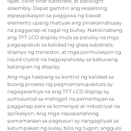
layer, color filter substrate, at backlight
assembly. Dapat gamitin ang eksaktong
espesipikasyon sa paggawa ng bawat
elemento upang matiyak ang pinakamahusay
na pagganap at tagal ng buhay. Nakikinabang
ang TFT LCD display mula sa patuloy na mga
pagpapabuti sa kalidad ng glass substrate,
disenyo ng transistor, at mga pormulasyon ng
liquid crystal na nagpapahusay sa kabuuang
katangian ng display.
Ang mga hakbang sa kontrol ng kalidad sa
buong proseso ng pagmamanupaktura ay
nagagarantiya na ang TFT LCD display ay
sumusunod sa mahigpit na pamantayan sa
pagganap para sa komersyal at industriyal na
aplikasyon. Ang mga napapanahong
pamamaraan sa pagsusuri ay nangagtiyak sa
katumpakan ng kulay, bilis ng tugon, anggulo