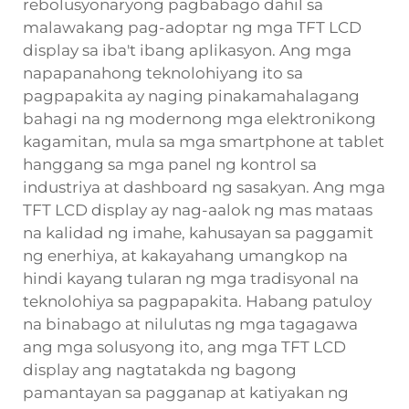
rebolusyonaryong pagbabago dahil sa
malawakang pag-adoptar ng mga TFT LCD
display sa iba't ibang aplikasyon. Ang mga
napapanahong teknolohiyang ito sa
pagpapakita ay naging pinakamahalagang
bahagi na ng modernong mga elektronikong
kagamitan, mula sa mga smartphone at tablet
hanggang sa mga panel ng kontrol sa
industriya at dashboard ng sasakyan. Ang mga
TFT LCD display ay nag-aalok ng mas mataas
na kalidad ng imahe, kahusayan sa paggamit
ng enerhiya, at kakayahang umangkop na
hindi kayang tularan ng mga tradisyonal na
teknolohiya sa pagpapakita. Habang patuloy
na binabago at nilulutas ng mga tagagawa
ang mga solusyong ito, ang mga TFT LCD
display ang nagtatakda ng bagong
pamantayan sa pagganap at katiyakan ng