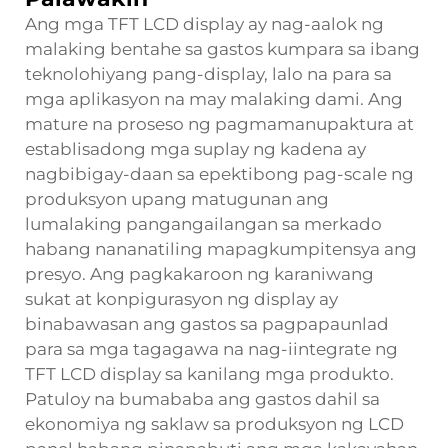
Ang mga TFT LCD display ay nag-aalok ng
malaking bentahe sa gastos kumpara sa ibang
teknolohiyang pang-display, lalo na para sa
mga aplikasyon na may malaking dami. Ang
mature na proseso ng pagmamanupaktura at
establisadong mga suplay ng kadena ay
nagbibigay-daan sa epektibong pag-scale ng
produksyon upang matugunan ang
lumalaking pangangailangan sa merkado
habang nananatiling mapagkumpitensya ang
presyo. Ang pagkakaroon ng karaniwang
sukat at konpigurasyon ng display ay
binabawasan ang gastos sa pagpapaunlad
para sa mga tagagawa na nag-iintegrate ng
TFT LCD display sa kanilang mga produkto.
Patuloy na bumababa ang gastos dahil sa
ekonomiya ng saklaw sa produksyon ng LCD