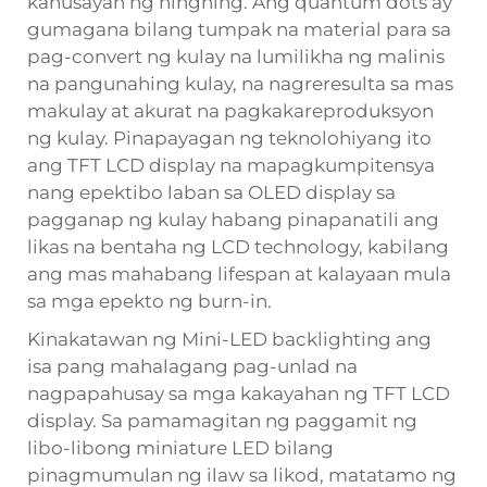
kahusayan ng ningning. Ang quantum dots ay
gumagana bilang tumpak na material para sa
pag-convert ng kulay na lumilikha ng malinis
na pangunahing kulay, na nagreresulta sa mas
makulay at akurat na pagkakareproduksyon
ng kulay. Pinapayagan ng teknolohiyang ito
ang TFT LCD display na mapagkumpitensya
nang epektibo laban sa OLED display sa
pagganap ng kulay habang pinapanatili ang
likas na bentaha ng LCD technology, kabilang
ang mas mahabang lifespan at kalayaan mula
sa mga epekto ng burn-in.
Kinakatawan ng Mini-LED backlighting ang
isa pang mahalagang pag-unlad na
nagpapahusay sa mga kakayahan ng TFT LCD
display. Sa pamamagitan ng paggamit ng
libo-libong miniature LED bilang
pinagmumulan ng ilaw sa likod, matatamo ng