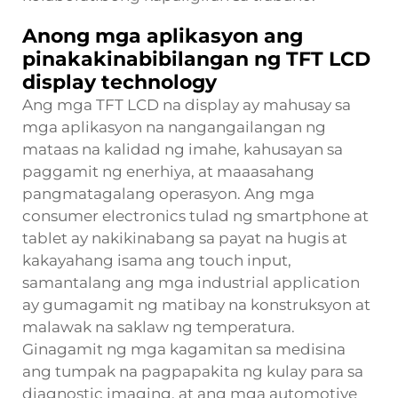
Anong mga aplikasyon ang
pinakakinabibilangan ng TFT LCD
display technology
Ang mga TFT LCD na display ay mahusay sa
mga aplikasyon na nangangailangan ng
mataas na kalidad ng imahe, kahusayan sa
paggamit ng enerhiya, at maaasahang
pangmatagalang operasyon. Ang mga
consumer electronics tulad ng smartphone at
tablet ay nakikinabang sa payat na hugis at
kakayahang isama ang touch input,
samantalang ang mga industrial application
ay gumagamit ng matibay na konstruksyon at
malawak na saklaw ng temperatura.
Ginagamit ng mga kagamitan sa medisina
ang tumpak na pagpapakita ng kulay para sa
diagnostic imaging, at ang mga automotive