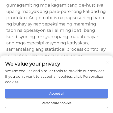
gumagamit ng mga kagamitang de-hustisya
upang matiyak ang pare-parehong kalidad ng
produkto. Ang pinabilis na pagsusuri ng haba
ng buhay ay nagpepeksima ng maraming
taon na operasyon sa ilalim ng iba't ibang
kondisyon ng tensyon upang mapatunayan
ang mga espesipikasyon ng katiyakan,
samantalang ang statistical process control ay
nagbabantay sa mga parameter ng
pagmamanupaktura upang mapanatili ang
We value your privacy
pare-parehong kalidad ng output sa lahat ng
We use cookies and similar tools to provide our services.
batch ng produksyon.
If you don't want to accept all cookies, click Personalize
cookies.
Nakaraan :
Ano ang Nagtuturing sa isang LCD Module ng Kotse na Maaasahan para sa mga Aplikasyon sa Automotive?
Accept all
Personalize cookies
Susunod:
Paano Pinapabuti ng TFT LCD Display ang mga Industrial at Medical na Interface?