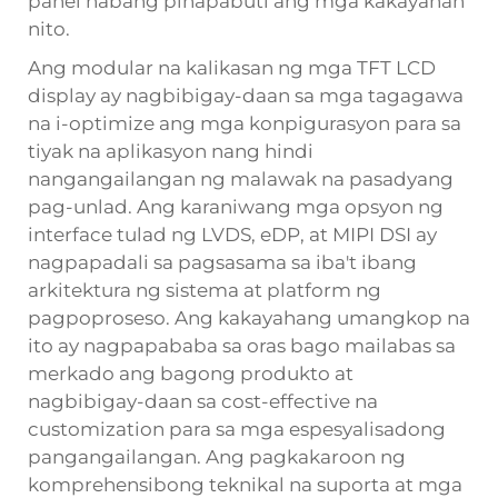
panel habang pinapabuti ang mga kakayahan
nito.
Ang modular na kalikasan ng mga TFT LCD
display ay nagbibigay-daan sa mga tagagawa
na i-optimize ang mga konpigurasyon para sa
tiyak na aplikasyon nang hindi
nangangailangan ng malawak na pasadyang
pag-unlad. Ang karaniwang mga opsyon ng
interface tulad ng LVDS, eDP, at MIPI DSI ay
nagpapadali sa pagsasama sa iba't ibang
arkitektura ng sistema at platform ng
pagpoproseso. Ang kakayahang umangkop na
ito ay nagpapababa sa oras bago mailabas sa
merkado ang bagong produkto at
nagbibigay-daan sa cost-effective na
customization para sa mga espesyalisadong
pangangailangan. Ang pagkakaroon ng
komprehensibong teknikal na suporta at mga