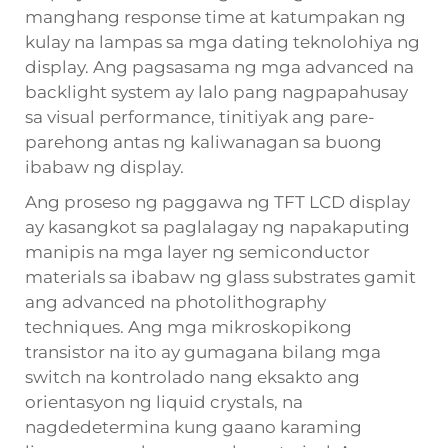
manghang response time at katumpakan ng
kulay na lampas sa mga dating teknolohiya ng
display. Ang pagsasama ng mga advanced na
backlight system ay lalo pang nagpapahusay
sa visual performance, tinitiyak ang pare-
parehong antas ng kaliwanagan sa buong
ibabaw ng display.
Ang proseso ng paggawa ng TFT LCD display
ay kasangkot sa paglalagay ng napakaputing
manipis na mga layer ng semiconductor
materials sa ibabaw ng glass substrates gamit
ang advanced na photolithography
techniques. Ang mga mikroskopikong
transistor na ito ay gumagana bilang mga
switch na kontrolado nang eksakto ang
orientasyon ng liquid crystals, na
nagdedetermina kung gaano karaming