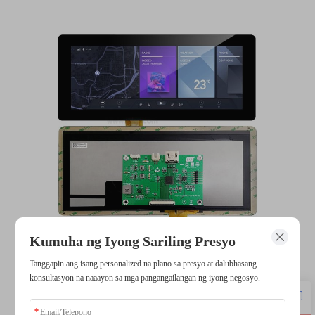
Kumuha ng Iyong Sariling Presyo
Tanggapin ang isang personalized na plano sa presyo at dalubhasang
konsultasyon na naaayon sa mga pangangailangan ng iyong negosyo.