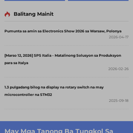
Screen TFT LCD Display
Modules
Balitang Mainit
Pumunta sa amin sa Electronics Show 2026 sa Warsaw, Polonya
2026-04-17
[Marso 12, 2026] SPS Italia - Matalinong Solusyon sa Produksyon
para sa Italya
2026-02-26
1.3 pulgadang bilog na display na rotary switch na may
microcontroller na STM32
2025-09-18
May Mga Tanong Ba Tungkol Sa