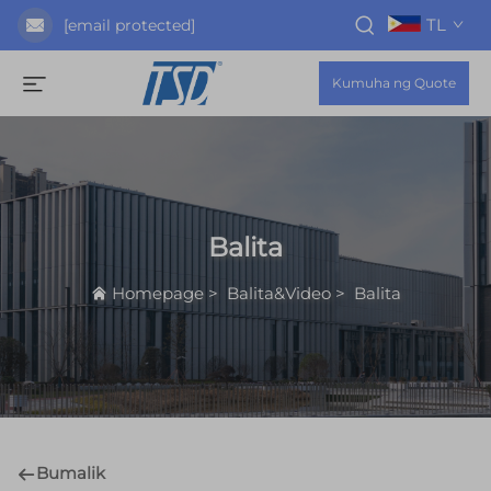
TL
[email protected]
Kumuha ng Quote
Balita
Homepage
>
Balita&Video
>
Balita
Bumalik