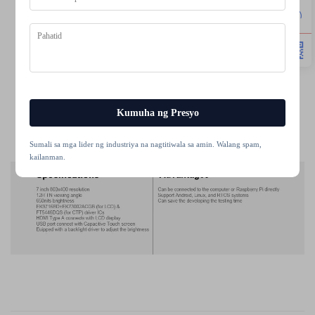
Kumuha ng Presyo
Sumali sa mga lider ng industriya na nagtitiwala sa amin. Walang spam,
kailanman.