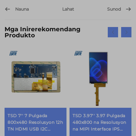
Nauna
Sunod
Lahat
Mga Inirerekomendang
Produkto
TSD 7'' 7 Pulgada
TSD 3.97'' 3.97 Pulgada
800x480 Resolusyon 12h
480x800 na Resolusyon
TN HDMI USB I2C
na MIPI Interface IPS
Interface LCD Touch
TFT LCD Display Module