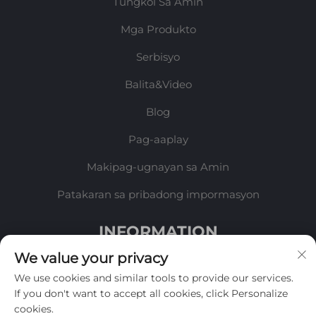
Tungkol Sa Amin
Mga Produkto
Serbisyo
Balita&Video
Blog
Pag-aaplay
Makipag-ugnayan sa Amin
Patakaran sa pribadong impormasyon
INFORMATION
We value your privacy
Mag-sign up upang makatanggap ng aming
We use cookies and similar tools to provide our services.
lingguhang newsletter
If you don't want to accept all cookies, click Personalize
cookies.