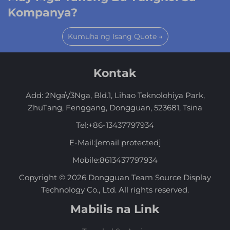
Kompanya?
Kumuha ng Isang Quote →
Kontak
Add: 2Nga\/3Nga, Bld.1, Lihao Teknolohiya Park,
ZhuTang, Fenggang, Dongguan, 523681, Tsina
Tel:
+86-13437797934
E-Mail:
[email protected]
Mobile:
8613437797934
Copyright © 2026 Dongguan Team Source Display
Technology Co., Ltd. All rights reserved.
Mabilis na Link