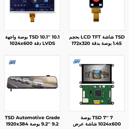
TSD شاشة LCD TFT بحجم
TSD 10.1'' 10.1 بوصة واجهة
1.45 بوصة بدقة 172x320
LVDS دقة 1024x600
مع واجهة SPI RGB ومزودة
شاشة LCD TFT TN
برقاقة ST7789V3 IPS
لوحدات طبية
لساعات الذكية
TSD 7'' 7 بوصة
TSD Automotive Grade
1024x600 شاشة عرض
9.2'' 9.2 بوصة 1920x384