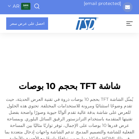
AR
احصل على عرض سعر
TFT بحجم 10 بوصات
يُمثّل الشاشة TFT بحجم 10 بوصات ذروة في تقنية العرض الحديثة، حيث
ا استثنائيًا ومرونة للاستخدامات المختلفة. تحتوي هذه الحلول
ى شاشة بدقة عالية تقدم ألوانًا حيوية وصورًا واضحة بفضل
متقدمة باستخدام الترانزستور الرقيق السائل البلوري. وبمساحة
عرض قدرها 10 بوصات على الإجمال، توفر توازنًا مثاليًا بين المساحة
شاشة والتصميم المدمج. تدعم الشاشة واجهات إدخال متعددة بما
في ذلك HDMI وVGA مما يضمن توافقًا واسعًا مع الأجهزة والأنظمة