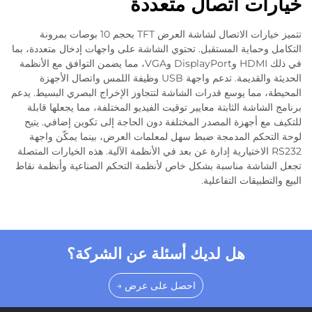
ت اتصال متعددة
تتميز خيارات الاتصال لشاشة العرض TFT بحجم 10 بوصات بمرونة
ماية المستقبل. تحتوي الشاشة على واجهات إدخال متعددة، بما
في ذلك HDMI وDisplayPort وVGA، مما يضمن التوافق مع الأنظمة
الحديثة والقديمة. تدعم واجهة USB وظيفة اللمس واتصال الأجهزة
ما يوسع قدرات الشاشة لتتجاوز الإخراج البصري البسيط. يدعم
شة الثابتة معايير توقيت الفيديو المختلفة، مما يجعلها قابلة
أجهزة المصدر المختلفة دون الحاجة إلى تكوين إضافي. يتيح
م المدمجة ضبط سهل لمعلمات العرض، بينما يمكّن واجهة
R الاختيارية إدارة عن بعد في الأنظمة الآلية. هذه الخيارات المتصلة
ة مناسبة بشكل خاص لأنظمة التحكم الصناعية وأنظمة نقاط
يقات التفاعلية.
هل لديك أسئلة عن الشركة؟
احصل على عرض →