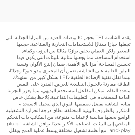
لمسية LCD الجيل الرابع -
دقة LVDS Interface IPS
STM3 واجهة منفذ سلسلة
TFT شاشة LCD للمرآة
UART ذكية بشاشة LCD
الخلفية
IPS
يقدم الشاشة TFT بحجم 10 بوصات العديد من المزايا الجذابة التي
رًا ممتازًا للاستخدامات التجارية والصناعية. حجمها
ن العملي يحقق توازنًا مثاليًا بين الرؤية وكفاءة
مساحة، مما يجعلها مثالية للبيئات التي يكون فيها
احة أمرًا بالغ الأهمية. ضمان إنتاج الألوان ونسبة
عالية على الشاشة يضمن أن المحتوى يبدو حيويًا وجذابًا،
بينما تقلل تقنية الإضاءة الخلفية LED بشكل كبير من استهلاك
رنةً بالحلول التقليدية للعرض. القدرة على اللمس
اط تمكن التفاعل المستخدم البديهي، مما يعزز التجربة
مستخدم في التطبيقات التفاعلية. يُلاحظ بشكل خاص
اشة بفضل تصميمها القوي الذي يتحمل الاستخدام
لظروف البيئية المختلفة. نطاق درجة الحرارة التشغيلية
علها مناسبة لإعدادات متنوعة، من المكاتب ذات التحكم
المناخي إلى البيئات الصناعية الأكثر تحديًا. توافق الشاشة "plug-
and-play" مع أنظمة تشغيل مختلفة يبسط عملية الدمج ويقلل