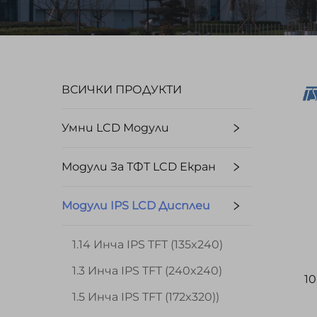
ВСИЧКИ ПРОДУКТИ
Умни LCD Модули
Модули За ТФТ LCD Екран
Модули IPS LCD Дисплеи
1.14 Инча IPS TFT (135x240)
1.3 Инча IPS TFT (240x240)
10
1.5 Инча IPS TFT (172x320))
и