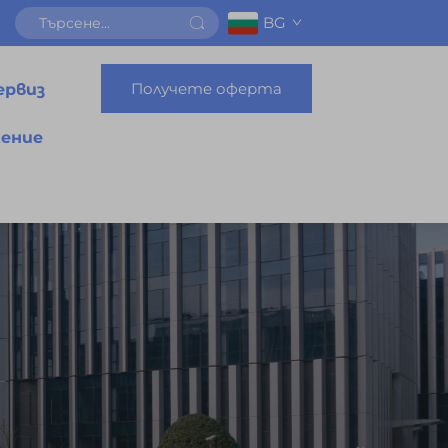
BG
Получете оферта
ервиз
ение