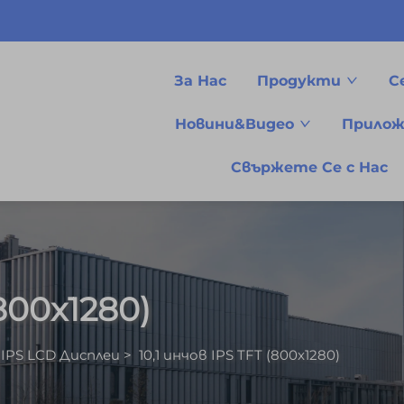
За Нас
Продукти
С
Новини&Видео
Прилож
Свържете Се с Нас
(800x1280)
IPS LCD Дисплеи
>
10,1 инчов IPS TFT (800x1280)