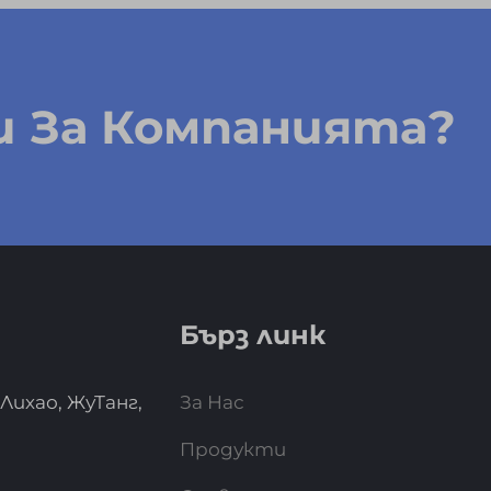
 За Компанията?
Бърз линк
 Лихао, ЖуТанг,
За Нас
Продукти