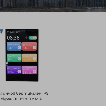
,1 инчов вертикален IPS
екран 800*1280 с MIPI
нтерфейс, тъчскрийн