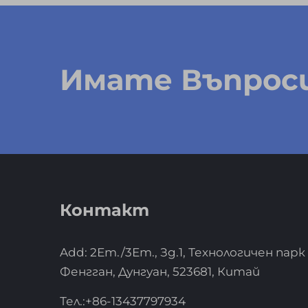
Имате Въпроси
Контакт
Add: 2Ет./3Ет., Зд.1, Технологичен парк
Фенгган, Дунгуан, 523681, Китай
Тел.:
+86-13437797934