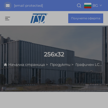
BG
[email protected]
Получете оферта
256x32
Начална страница
>
Продукти
>
Графичен LCD Дисплей