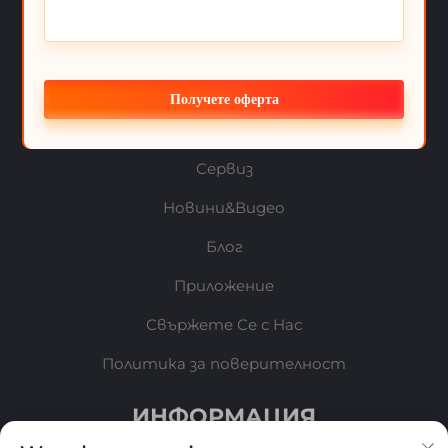
Technology Co., Ltd. Всички права запазени.
Бърз линк
За Нас
Получете оферта
Продукти
Сервиз
Новини&Видео
Блог
Приложение
Свържете Се с Нас
Политика за поверителност
ИНФОРМАЦИЯ