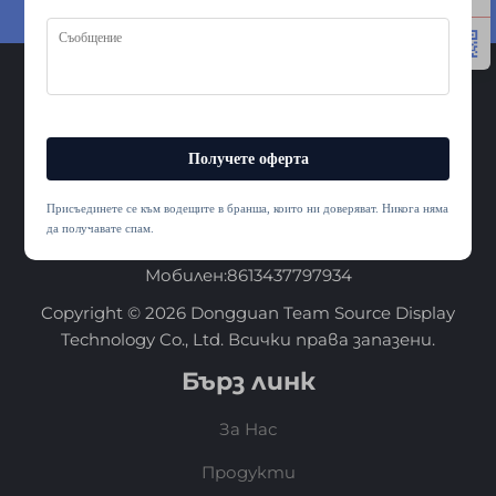
Получете оферта →
Контакт
Add: 2Ет./3Ет., Зд.1, Технологичен парк Лихао,
Получете оферта
ЖуТанг, Фенгган, Дунгуан, 523681, Китай
Тел.:
+86-13437797934
Присъединете се към водещите в бранша, които ни доверяват. Никога няма
да получавате спам.
Имейл:
[email protected]
Мобилен:
8613437797934
Copyright © 2026 Dongguan Team Source Display
Technology Co., Ltd. Всички права запазени.
Бърз линк
За Нас
Продукти