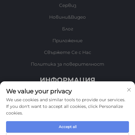
Сервиз
Новини&Видео
Блог
Приложение
Свържете Се с Нас
Политика за поверителност
ИНФОРМАЦИЯ
We value your privacy
Запишете се, за да получавате нашия седмичен
We use cookies and similar tools to provide our services.
бюлетин
If you don't want to accept all cookies, click Personalize
cookies.
Accept all
Изпрати