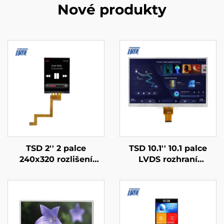
Nové produkty
TSD 2'' 2 palce
TSD 10.1'' 10.1 palce
240x320 rozlišení
LVDS rozhraní
ST7789V SPI rozhraní
1024x600 rozlišení 12h
IPS TFT LCD obrazovka
TN TFT LCD displejový
lcd displejové moduly
modul pro lékařské
zařízení