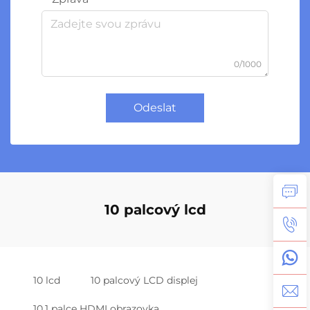
0/1000
Odeslat
10 palcový lcd
10 lcd
10 palcový LCD displej
10,1 palce HDMI obrazovka