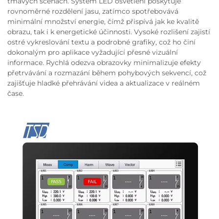
tmavých scénách. Systém LED osvětlení poskytuje
rovnoměrné rozdělení jasu, zatímco spotřebovává
minimální množství energie, čímž přispívá jak ke kvalitě
obrazu, tak i k energetické účinnosti. Vysoké rozlišení zajistí
ostré vykreslování textu a podrobné grafiky, což ho činí
dokonalým pro aplikace vyžadující přesné vizuální
informace. Rychlá odezva obrazovky minimalizuje efekty
přetrvávání a rozmazání během pohybových sekvencí, což
zajišťuje hladké přehrávání videa a aktualizace v reálném
čase.