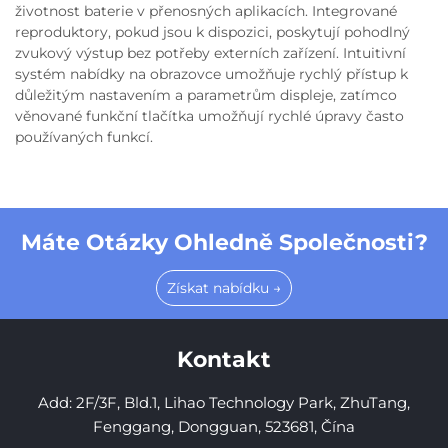
životnost baterie v přenosných aplikacích. Integrované
reproduktory, pokud jsou k dispozici, poskytují pohodlný
zvukový výstup bez potřeby externích zařízení. Intuitivní
systém nabídky na obrazovce umožňuje rychlý přístup k
důležitým nastavením a parametrům displeje, zatímco
věnované funkční tlačítka umožňují rychlé úpravy často
používaných funkcí.
Máte Otázky Ohledně Společnosti?
Získat nabídku →
Kontakt
Add: 2F/3F, Bld.1, Lihao Technology Park, ZhuTang,
Fenggang, Dongguan, 523681, Čína