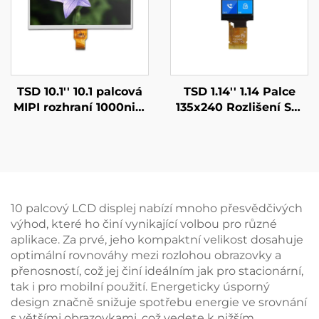
TSD 10.1'' 10.1 palcová
TSD 1.14'' 1.14 Palce
MIPI rozhraní 1000nits
135x240 Rozlišení SPI
vysoká jasnost
Rozhraní ST7789V3-G6
1024x600 rozlišení IPS
IPS TFT LCD
TFT LCD displej
Displejový Modul
10 palcový LCD displej nabízí mnoho přesvědčivých
výhod, které ho činí vynikající volbou pro různé
aplikace. Za prvé, jeho kompaktní velikost dosahuje
optimální rovnováhy mezi rozlohou obrazovky a
přenosností, což jej činí ideálním jak pro stacionární,
tak i pro mobilní použití. Energeticky úsporný
design značně snižuje spotřebu energie ve srovnání
s většími obrazovkami, což vedete k nižším