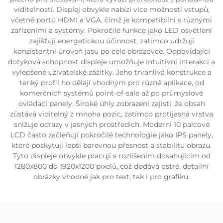
viditelností. Displej obvykle nabízí více možností vstupů,
včetně portů HDMI a VGA, čímž je kompatibilní s různými
zařízeními a systémy. Pokročilé funkce jako LED osvětlení
zajišťují energetickou účinnost, zatímco udržují
konzistentní úroveň jasu po celé obrazovce. Odpovídající
dotyková schopnost displeje umožňuje intuitivní interakci a
vylepšené uživatelské zážitky. Jeho trvanlivá konstrukce a
tenký profil ho dělají vhodným pro různé aplikace, od
komerčních systémů point-of-sale až po průmyslové
ovládací panely. Široké úhly zobrazení zajistí, že obsah
zůstává viditelný z mnoha pozic, zatímco protijasná vrstva
snižuje odrazy v jasných prostředích. Moderní 10 palcové
LCD často začleňují pokročilé technologie jako IPS panely,
které poskytují lepší barevnou přesnost a stabilitu obrazu.
Tyto displeje obvykle pracují s rozlišením dosahujícím od
1280x800 do 1920x1200 pixelů, což dodává ostré, detailní
obrázky vhodné jak pro text, tak i pro grafiku.