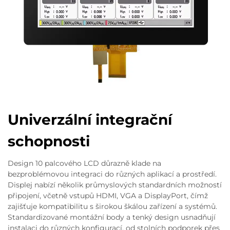
Univerzální integrační
schopnosti
Design 10 palcového LCD důrazně klade na
bezproblémovou integraci do různých aplikací a prostředí.
Displej nabízí několik průmyslových standardních možností
připojení, včetně vstupů HDMI, VGA a DisplayPort, čímž
zajišťuje kompatibilitu s širokou škálou zařízení a systémů.
Standardizované montážní body a tenký design usnadňují
instalaci do různých konfigurací, od stolních podporek přes