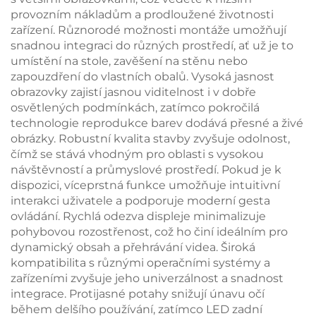
provozním nákladům a prodloužené životnosti
zařízení. Různorodé možnosti montáže umožňují
snadnou integraci do různých prostředí, ať už je to
umístění na stole, zavěšení na stěnu nebo
zapouzdření do vlastních obalů. Vysoká jasnost
obrazovky zajistí jasnou viditelnost i v dobře
osvětlených podmínkách, zatímco pokročilá
technologie reprodukce barev dodává přesné a živé
obrázky. Robustní kvalita stavby zvyšuje odolnost,
čímž se stává vhodným pro oblasti s vysokou
návštěvností a průmyslové prostředí. Pokud je k
dispozici, víceprstná funkce umožňuje intuitivní
interakci uživatele a podporuje moderní gesta
ovládání. Rychlá odezva displeje minimalizuje
pohybovou rozostřenost, což ho činí ideálním pro
dynamický obsah a přehrávání videa. Široká
kompatibilita s různými operačními systémy a
zařízeními zvyšuje jeho univerzálnost a snadnost
integrace. Protijasné potahy snižují únavu očí
během delšího používání, zatímco LED zadní