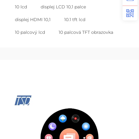
10 lcd
displej LCD 10,1 palce
displej HDMI 10,1
10.1 tft lcd
10 palcový lcd
10 palcová TFT obrazovka