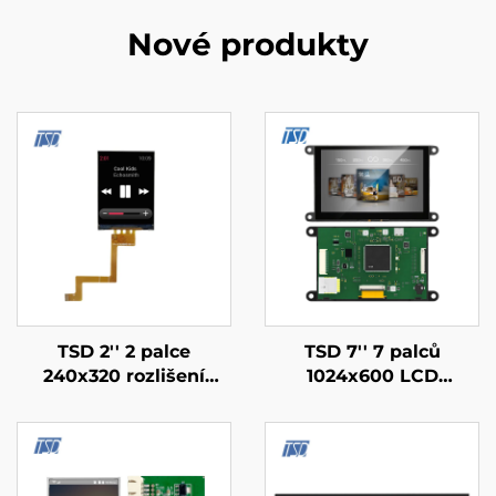
Nové produkty
TSD 2'' 2 palce
TSD 7'' 7 palců
240x320 rozlišení
1024x600 LCD
ST7789V SPI rozhraní
dotykový displej
IPS TFT LCD obrazovka
Gen4-STM32 UART
lcd displejové moduly
sériový port Rozhraní
IPS chytrý displejový