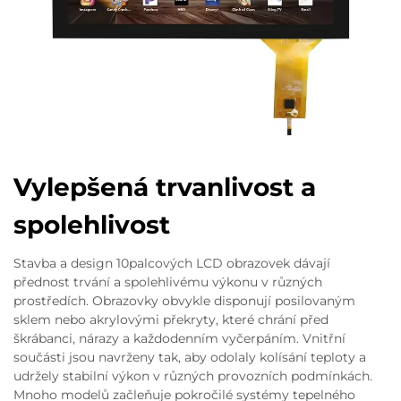
Vylepšená trvanlivost a
spolehlivost
Stavba a design 10palcových LCD obrazovek dávají
přednost trvání a spolehlivému výkonu v různých
prostředích. Obrazovky obvykle disponují posilovaným
sklem nebo akrylovými překryty, které chrání před
škrábanci, nárazy a každodenním vyčerpáním. Vnitřní
součásti jsou navrženy tak, aby odolaly kolísání teploty a
udržely stabilní výkon v různých provozních podmínkách.
Mnoho modelů začleňuje pokročilé systémy tepelného