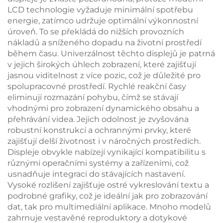
LCD technologie vyžaduje minimální spotřebu
energie, zatímco udržuje optimální výkonnostní
úroveň. To se překládá do nižších provozních
nákladů a sníženého dopadu na životní prostředí
během času. Univerzálnost těchto displejů je patrná
v jejich širokých úhlech zobrazení, které zajišťují
jasnou viditelnost z více pozic, což je důležité pro
spolupracovné prostředí. Rychlé reakční časy
eliminují rozmazání pohybu, čímž se stávají
vhodnými pro zobrazení dynamického obsahu a
přehrávání videa. Jejich odolnost je zvyšována
robustní konstrukcí a ochrannými prvky, které
zajišťují delší životnost i v náročných prostředích.
Displeje obvykle nabízejí vynikající kompatibilitu s
různými operačními systémy a zařízeními, což
usnadňuje integraci do stávajících nastavení.
Vysoké rozlišení zajišťuje ostré vykreslování textu a
podrobné grafiky, což je ideální jak pro zobrazování
dat, tak pro multimediální aplikace. Mnoho modelů
zahrnuje vestavěné reproduktory a dotykové