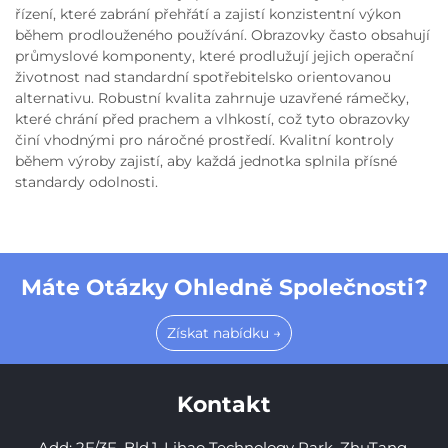
řízení, které zabrání přehřátí a zajistí konzistentní výkon
během prodlouženého používání. Obrazovky často obsahují
průmyslové komponenty, které prodlužují jejich operační
životnost nad standardní spotřebitelsko orientovanou
alternativu. Robustní kvalita zahrnuje uzavřené rámečky,
které chrání před prachem a vlhkostí, což tyto obrazovky
činí vhodnými pro náročné prostředí. Kvalitní kontroly
během výroby zajistí, aby každá jednotka splnila přísné
standardy odolnosti.
Máte Otázky Ohledně Společnosti?
Získat nabídku →
Kontakt
Add: 2F/3F, Bld.1, Lihao Technology Park, ZhuTang,