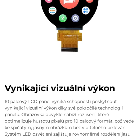
Vynikající vizuální výkon
10 palcový LCD panel vyniká schopností poskytnout
vynikající vizuální výkon díky své pokročilé technologii
panelu. Obrazovka obvykle nabízí rozlišení, které
optimalizuje hustotu pixelů pro 10 palcový formát, což vede
ke špičatým, jasným obrázkům bez viditelného pixlování.
Systém LED osvětlení zajišťuje rovnoměrné rozdělení jasu