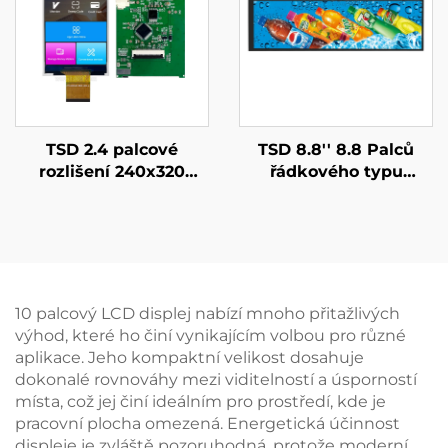
modul
TSD 2.4 palcové
TSD 8.8'' 8.8 Palců
rozlišení 240x320
řádkového typu
UART Gen4-STM32
1920x480 Rozlišení
sériové rozhraní chytrý
MIPI Rozhraní IPS TFT
LCD modul
LCD Displej
10 palcový LCD displej nabízí mnoho přitažlivých
výhod, které ho činí vynikajícím volbou pro různé
aplikace. Jeho kompaktní velikost dosahuje
dokonalé rovnováhy mezi viditelností a úsporností
místa, což jej činí ideálním pro prostředí, kde je
pracovní plocha omezená. Energetická účinnost
displeje je zvláště pozoruhodná, protože moderní