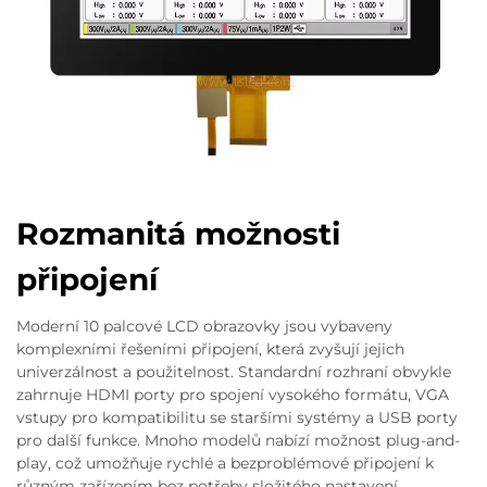
Rozmanitá možnosti
připojení
Moderní 10 palcové LCD obrazovky jsou vybaveny
komplexními řešeními připojení, která zvyšují jejich
univerzálnost a použitelnost. Standardní rozhraní obvykle
zahrnuje HDMI porty pro spojení vysokého formátu, VGA
vstupy pro kompatibilitu se staršími systémy a USB porty
pro další funkce. Mnoho modelů nabízí možnost plug-and-
play, což umožňuje rychlé a bezproblémové připojení k
různým zařízením bez potřeby složitého nastavení.