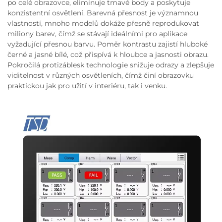
po celé obrazovce, eliminuje tmavé body a poskytuje
konzistentní osvětlení. Barevná přesnost je významnou
vlastností, mnoho modelů dokáže přesně reprodukovat
miliony barev, čímž se stávají ideálními pro aplikace
vyžadující přesnou barvu. Poměr kontrastu zajistí hluboké
černé a jasné bílé, což přispívá k hloubce a jasnosti obrazu.
Pokročilá protizáblesk technologie snižuje odrazy a zlepšuje
viditelnost v různých osvětleních, čímž činí obrazovku
praktickou jak pro užití v interiéru, tak i venku.