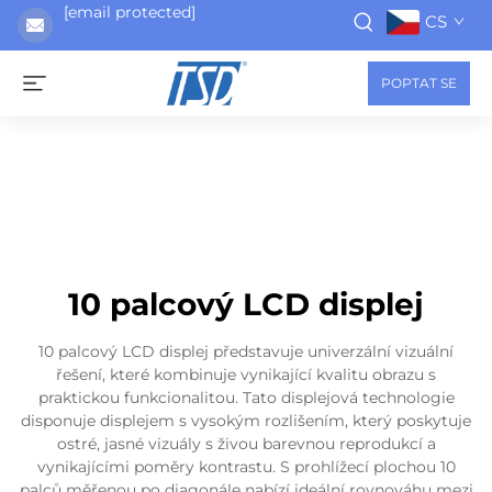
[email protected]
CS
POPTAT SE
10 palcový LCD displej
10 palcový LCD displej představuje univerzální vizuální
řešení, které kombinuje vynikající kvalitu obrazu s
praktickou funkcionalitou. Tato displejová technologie
disponuje displejem s vysokým rozlišením, který poskytuje
ostré, jasné vizuály s živou barevnou reprodukcí a
vynikajícími poměry kontrastu. S prohlížecí plochou 10
palců měřenou po diagonále nabízí ideální rovnováhu mezi