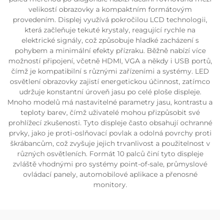
velikostí obrazovky a kompaktním formátovým
provedením. Displej využívá pokročilou LCD technologii,
která začleňuje tekuté krystaly, reagující rychle na
elektrické signály, což způsobuje hladké zacházení s
pohybem a minimální efekty přízraku. Běžně nabízí více
možností připojení, včetně HDMI, VGA a někdy i USB portů,
čímž je kompatibilní s různými zařízeními a systémy. LED
osvětlení obrazovky zajistí energetickou účinnost, zatímco
udržuje konstantní úroveň jasu po celé ploše displeje.
Mnoho modelů má nastavitelné parametry jasu, kontrastu a
teploty barev, čímž uživatelé mohou přizpůsobit své
prohlížecí zkušenosti. Tyto displeje často obsahují ochranné
prvky, jako je proti-oslňovací povlak a odolná povrchy proti
škrábancům, což zvyšuje jejich trvanlivost a použitelnost v
různých osvětleních. Formát 10 palců činí tyto displeje
zvláště vhodnými pro systémy point-of-sale, průmyslové
ovládací panely, automobilové aplikace a přenosné
monitory.