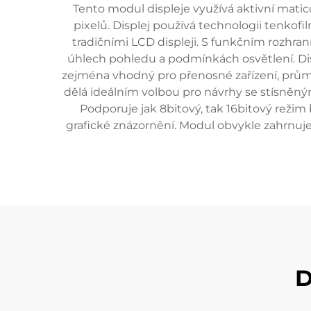
Tento modul displeje využívá aktivní matic
pixelů. Displej používá technologii tenkofi
tradičními LCD displeji. S funkčním rozhran
úhlech pohledu a podmínkách osvětlení. Disp
zejména vhodný pro přenosné zařízení, průmy
dělá ideálním volbou pro návrhy se stísněný
Podporuje jak 8bitový, tak 16bitový režim
grafické znázornění. Modul obvykle zahrnuje
D