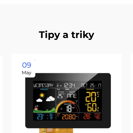
Tipy a triky
09
May