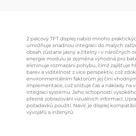
IPS 
2 palcový TFT displej nabízí mnoho praktickýc
umožňuje snadnou integraci do malých zařízení
obsah zůstane jasný a čitelný i v náročných o
energie modulu je zejména výhodná pro bateri
eliminuje rozmazání pohybu, čímž zajišťuje hl
barev a viditelnost z více perspektiv, což zdo
environmentálním faktorům jej činí vhodným 
implementace, což snižuje čas a náklady na vý
integraci systému. Jeho schopnosti vysokého r
přesné zobrazování vizuálních informací. Upr
požadavků použití. Navíc je displej kompatib
vývojářů a inženýrů.