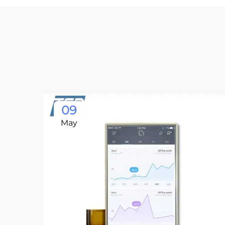
09
May