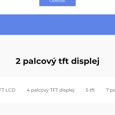
Odeslat
2 palcový tft displej
TFT LCD
4 palcový TFT displej
5 tft
7 p