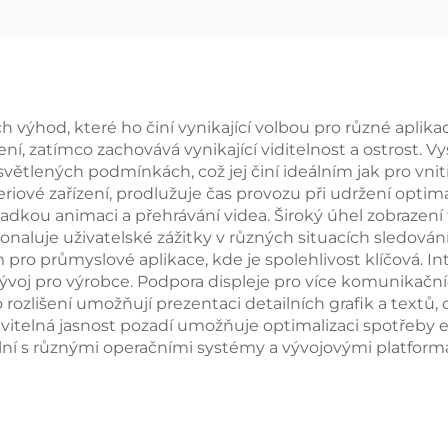
chytrý displejový
modul
h výhod, které ho činí vynikající volbou pro různé aplika
, zatímco zachovává vynikající viditelnost a ostrost. Vys
světlených podmínkách, což jej činí ideálním jak pro vnit
ové zařízení, prodlužuje čas provozu při udržení optimá
adkou animaci a přehrávání videa. Široký úhel zobrazení 
konaluje uživatelské zážitky v různých situacích sledován
pro průmyslové aplikace, kde je spolehlivost klíčová. I
voj pro výrobce. Podpora displeje pro více komunikačních
ozlišení umožňují prezentaci detailních grafik a textů, c
avitelná jasnost pozadí umožňuje optimalizaci spotřeby e
ilní s různými operačními systémy a vývojovými platforma