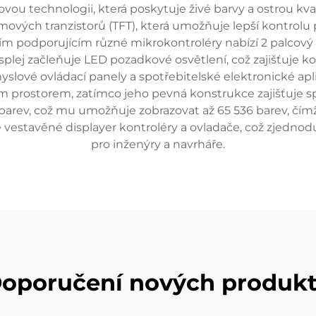
ovou technologii, která poskytuje živé barvy a ostrou kva
lmových tranzistorů (TFT), která umožňuje lepší kontrolu 
ím podporujícím různé mikrokontroléry nabízí 2 palcový TF
lej začleňuje LED pozadkové osvětlení, což zajišťuje ko
slové ovládací panely a spotřebitelské elektronické apl
m prostorem, zatímco jeho pevná konstrukce zajišťuje sp
 barev, což mu umožňuje zobrazovat až 65 536 barev, čímž 
 vestavěné displayer kontroléry a ovladače, což zjednodu
pro inženýry a navrháře.
oporučení nových produk