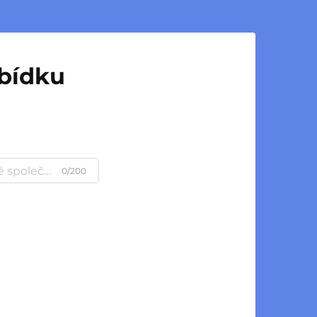
abídku
0/200