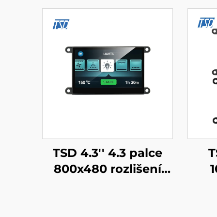
TSD 4.3'' 4.3 palce
T
800x480 rozlišení
Gen4-STM32 UART
do
sériový port Rozhraní
Ge
chytrý modul
séri