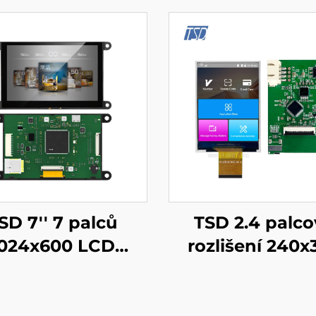
SD 7'' 7 palců
TSD 2.4 palco
1024x600 LCD
rozlišení 240x
tykový displej
UART Gen4-ST
n4-STM32 UART
sériové rozhr
ový port Rozhraní
chytrý LCD mo