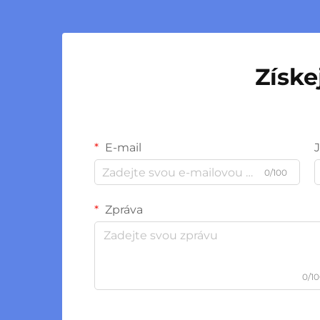
Získe
E-mail
0/100
Zpráva
0/1