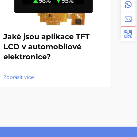
Ja
Jaké jsou aplikace TFT
LC
LCD v automobilové
el
elektronice?
Zobr
Zobrazit více