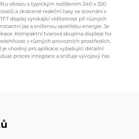
litu obrazu s typickým rozlišením 240 x 320
pixelů a zkrácené reakční časy ve srovnání s
T displej vynikající viditelnost při různých
nstantní jas a sníženou spotřebu energie. Je
ikace. Kompaktní tvarová skupina displeje ho
olehlivost v různých provozních prostředích.
je vhodný pro aplikace vyžadující detailní
šuje proces integrace a snižuje vývojový čas
tů