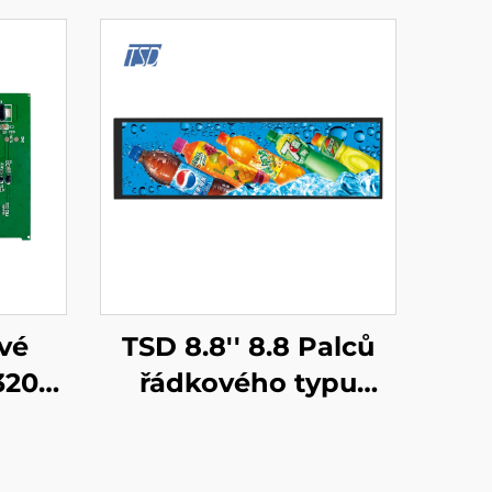
vé
TSD 8.8'' 8.8 Palců
320
řádkového typu
M32
1920x480 Rozlišení
aní
MIPI Rozhraní IPS
dul
TFT LCD Displej