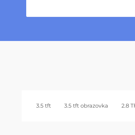
3.5 tft
3.5 tft obrazovka
2.8 