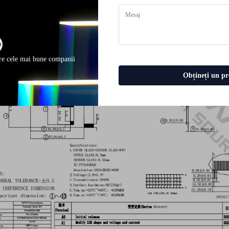
re cele mai bune companii
Obțineți un pr