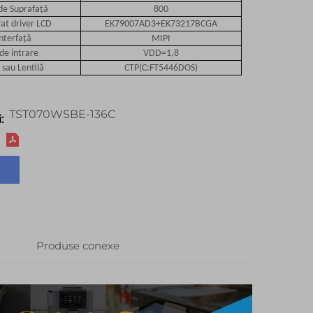
de Suprafață
800
rat driver LCD
EK79007AD3+EK73217BCGA
interfață
MIPI
de intrare
VDD=1,8
 sau Lentilă
CTP(C:FT5446DOS)
TST070WSBE-136C
:
Produse conexe