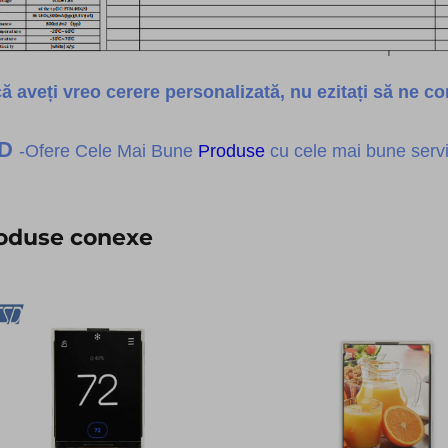
ă aveți vreo cerere personalizată, nu ezitați să ne con
SD
-Ofere Cele Mai Bune
Produse
cu cele mai bune servic
oduse conexe