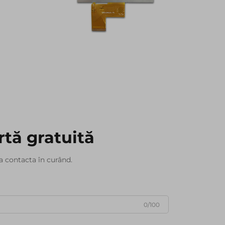
rtă gratuită
a contacta în curând.
0/100