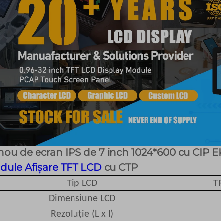
ou de ecran IPS de 7 inch 1024*600 cu CIP E
dule Afișare TFT LCD
cu CTP
Tip LCD
T
Dimensiune LCD
Rezoluție (L x l)