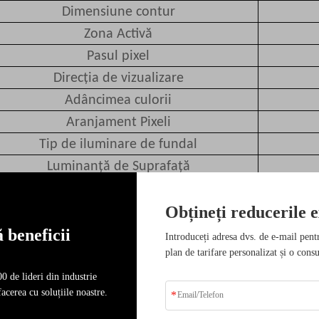
Dimensiune contur
Zona Activă
Pasul pixel
Direcția de vizualizare
Adâncimea culorii
Aranjament Pixeli
Tip de iluminare de fundal
Luminanță de Suprafață
Circuit integrat driver LCD
Obțineți reducerile e
Tip de interfață
 beneficii
Tensiune de intrare
Introduceți adresa dvs. de e-mail pent
plan de tarifare personalizat și o consu
Cu/Fără TP sau Lentilă
0 de lideri din industrie
acerea cu soluțiile noastre.