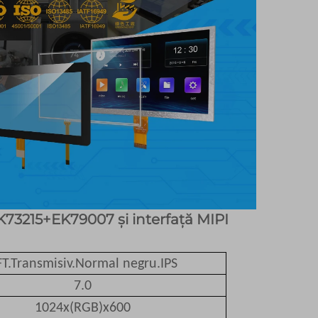
K73215+EK79007 și interfață MIPI
FT.Transmisiv.Normal negru.IPS
7.0
1024x(RGB)x600