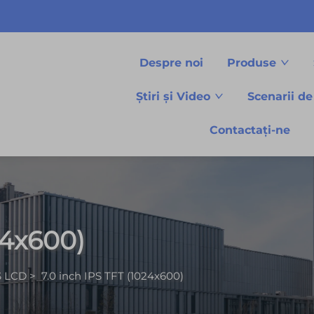
Despre noi
Produse
Știri și Video
Scenarii de
Contactați-ne
24x600)
S LCD
>
7.0 inch IPS TFT (1024x600)