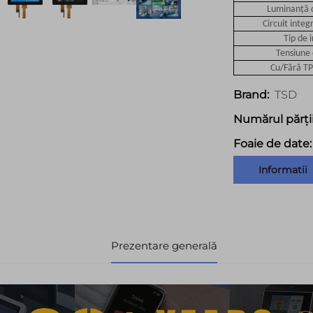
Luminanță 
Circuit integ
Tip de 
Tensiune 
Cu/Fără TP
TSD
Brand:
Numărul părții
Foaie de date:
Informatii
Prezentare generală