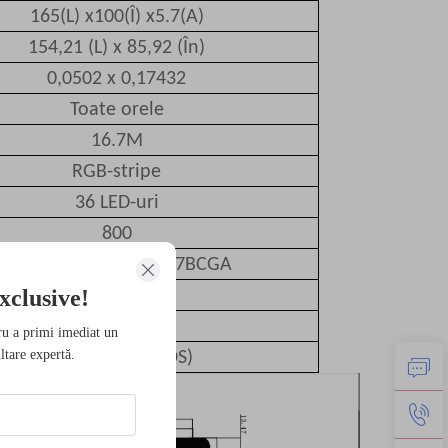
165(L) x100(Î) x5.7(A)
154,21 (L) x 85,92 (În)
0,0502 x 0,17432
Toate orele
16.7M
RGB-stripe
36 LED-uri
800
EK79007AD3+EK73217BCGA
xclusive!
MIPI
VDD=1,8
ru a primi imediat un
ltare expertă.
CTP(C:FT5446DOS)