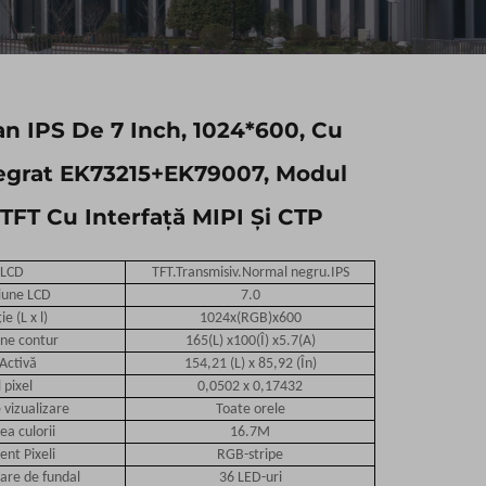
n IPS De 7 Inch, 1024*600, Cu
tegrat EK73215+EK79007, Modul
 TFT Cu Interfață MIPI Și CTP
 LCD
TFT.Transmisiv.Normal negru.IPS
iune LCD
7.0
e (L x l)
1024x(RGB)x600
ne contur
165(L) x100(Î) x5.7(A)
Activă
154,21 (L) x 85,92 (În)
 pixel
0,0502 x 0,17432
 vizualizare
Toate orele
a culorii
16.7M
nt Pixeli
RGB-stripe
nare de fundal
36 LED-uri