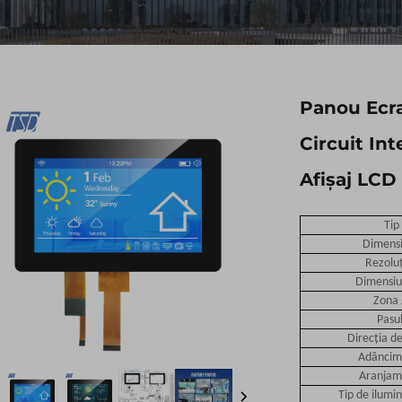
Panou Ecra
Circuit In
Afișaj LCD
Tip
Dimens
Rezoluți
Dimensiu
Zona 
Pasul
Direcția de
Adâncime
Aranjame
Tip de ilumi