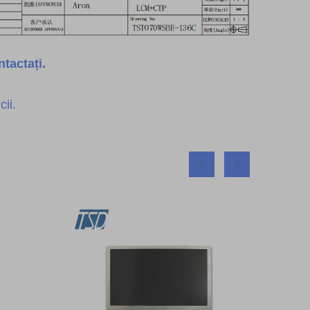
tactați.
ii.