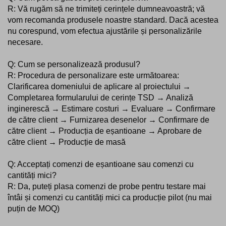
R: Vă rugăm să ne trimiteți cerințele dumneavoastră; vă
vom recomanda produsele noastre standard. Dacă acestea
nu corespund, vom efectua ajustările și personalizările
necesare.
Q: Cum se personalizează produsul?
R: Procedura de personalizare este următoarea:
Clarificarea domeniului de aplicare al proiectului →
Completarea formularului de cerințe TSD → Analiză
inginerescă → Estimare costuri → Evaluare → Confirmare
de către client → Furnizarea desenelor → Confirmare de
către client → Producția de eșantioane → Aprobare de
către client → Producție de masă
Q: Acceptați comenzi de eșantioane sau comenzi cu
cantități mici?
R: Da, puteți plasa comenzi de probe pentru testare mai
întâi și comenzi cu cantități mici ca producție pilot (nu mai
puțin de MOQ)