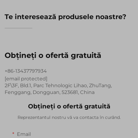
Te interesează produsele noastre?
Obțineți o ofertă gratuită
+86-13437797934
[email protected]
2F\3F, Bld.1, Parc Tehnologic Lihao, ZhuTang,
Fenggang, Dongguan, 523681, China
Obțineți o ofertă gratuită
Reprezentantul nostru vă va contacta în curând.
Email