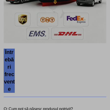
Într
ebă
ri
frec
vent
e
Q: Cum pot să găsesc produsul potrivit?