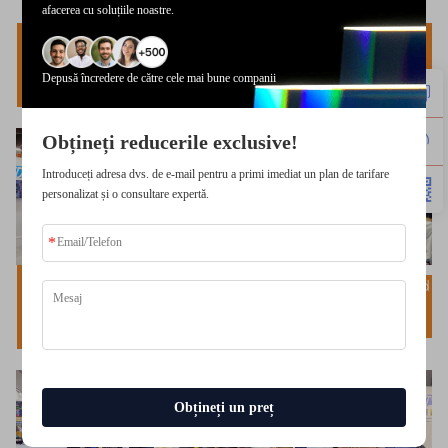
afacerea cu soluțiile noastre.
Embedded World
Embedded World
Embedded World
2024
2025
2024
Nürnberg,
Anaheim,
Depusă încredere de către cele mai bune companii
Shanghai China
Germania
California
Obțineți reducerile exclusive!
Introduceți adresa dvs. de e-mail pentru a primi imediat un plan de tarifare
personalizat și o consultare expertă.
Embedded World
Embedded World
Embedded World
2025
2026
2025
Nürnberg,
Nürnberg,
Shanghai China
Germania
Germania
Obțineți un preț