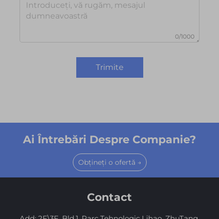
0/1000
Trimite
Ai Întrebări Despre Companie?
Obțineți o ofertă →
Contact
Add: 2F\3F, Bld.1, Parc Tehnologic Lihao, ZhuTang,