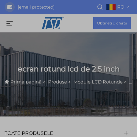
RO
[email protected]
Obțineți o ofertă
ecran rotund lcd de 2.5 inch
Prima pagină
>
Produse
>
Module LCD Rotunde
>
ecr
TOATE PRODUSELE