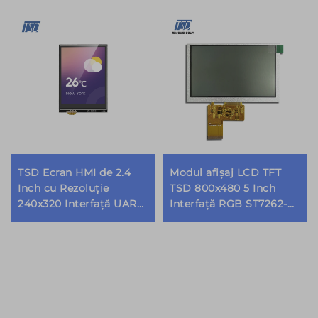
TSD Ecran HMI de 2.4
Modul afișaj LCD TFT
Inch cu Rezoluție
TSD 800x480 5 Inch
240x320 Interfață UART
Interfață RGB ST7262-
ST7789V 6H TN TFT LCD
G4-E Ecran IPS
cu Ecran Tactil Modul cu
PCBA