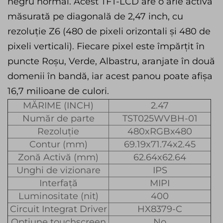
negru normal. Acest TFT-LCD are o arie activă
măsurată pe diagonală de 2,47 inch, cu
rezoluție Z6 (480 de pixeli orizontali și 480 de
pixeli verticali). Fiecare pixel este împărțit în
puncte Roșu, Verde, Albastru, aranjate în două
domenii în bandă, iar acest panou poate afișa
16,7 milioane de culori.
MĂRIME (INCH)
2.47
Număr de parte
TST025WVBH-01
Rezoluție
480xRGBx480
Contur (mm)
69.19x71.74x2.45
Zonă Activă (mm)
62.64x62.64
Unghi de vizionare
IPS
Interfață
MIPI
Luminositate (nit)
400
Circuit Integrat Driver
HX8379-C
Opțiune touchscreen
No