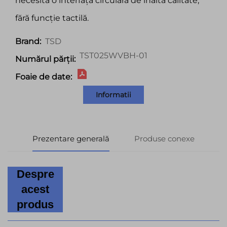
necesită o interfață circulară de înaltă calitate,
fără funcție tactilă.
TSD
Brand:
TST025WVBH-01
Numărul părții:
Foaie de date:
Informatii
Prezentare generală
Produse conexe
Despre
acest
produs