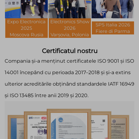
Expo Electronica
Electronics Show
SPS Italia 2026
2025
2026
Fiere di Parma
Moscova Rusia
Varșovia, Polonia
Certificatul nostru
Compania și-a menținut certificatele ISO 9001 și ISO
14001 începând cu perioada 2017–2018 și și-a extins
ulterior acreditările obținând standardele IATF 16949
și ISO 13485 între anii 2019 și 2020.