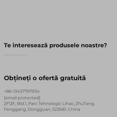
Afișaj TFT LCD
TN TFT LCD Module de
Afișare
Te interesează produsele noastre?
Obțineți o ofertă gratuită
+86-13437797934
[email protected]
2F\3F, Bld.1, Parc Tehnologic Lihao, ZhuTang,
Fenggang, Dongguan, 523681, China