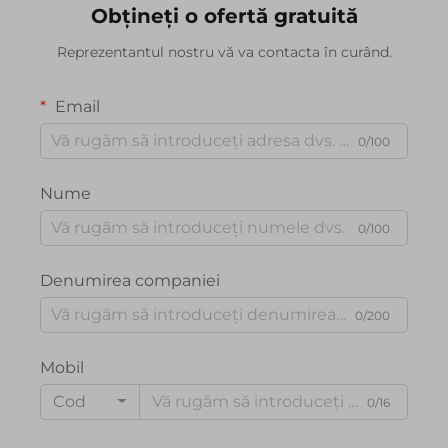
Obțineți o ofertă gratuită
Reprezentantul nostru vă va contacta în curând.
Email
0/100
Nume
0/100
Denumirea companiei
0/200
Mobil
Cod
0/16