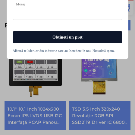
Produse conexe
Obțineți un preț
Alătură-te liderilor din industrie care au încredere în noi. Niciodată spam.
10,1'' 10,1 Inch 1024x600
TSD 3.5 Inch 320x240
Ecran IPS LVDS USB I2C
Rezoluție RGB SPI
Interfață PCAP Panou
SSD2119 Driver IC 6800
Touch Capacitiv Module
8080 MCU Interfață 12H