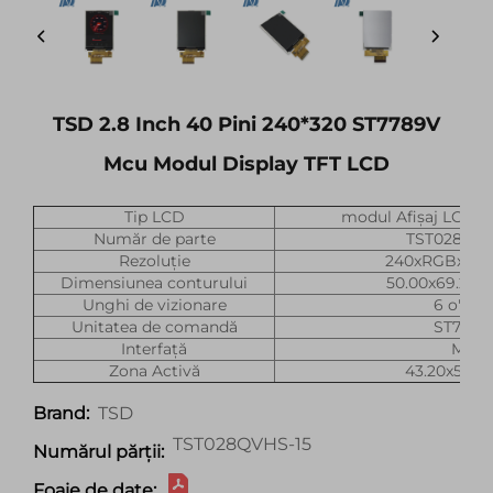
TSD 2.8 Inch 40 Pini 240*320 ST7789V
Mcu Modul Display TFT LCD
Tip LCD
modul Afișaj LCD TF
Număr de parte
TST028QVH
Rezoluție
240xRGBx320
Dimensiunea conturului
50.00x69.20
Unghi de vizionare
6 o'clo
Unitatea de comandă
ST7789
Interfață
Mcu
Zona Activă
43.20x57.
TSD
Brand:
TST028QVHS-15
Numărul părții:
Foaie de date: