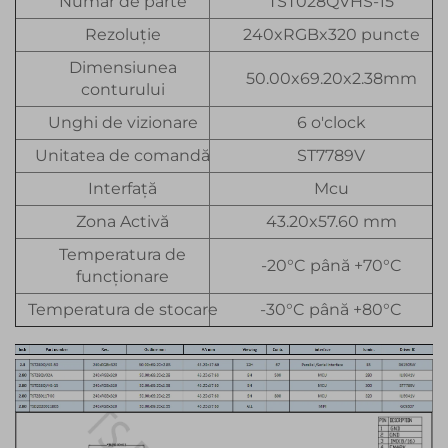
Număr de parte
TST028QVHS-15
Rezoluție
240xRGBx320 puncte
Dimensiunea
50.00x69.20x2.38mm
conturului
Unghi de vizionare
6 o'clock
Unitatea de comandă
ST7789V
Interfață
Mcu
Zona Activă
43.20x57.60 mm
Temperatura de
-20°C până +70°C
funcționare
Temperatura de stocare
-30°C până +80°C