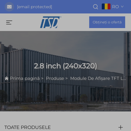
RO
[email protected]
Obțineți o ofertă
2.8 inch (240x320)
Prima pagină
>
Produse
>
Module De Afișare TFT LCD
TOATE PRODUSELE