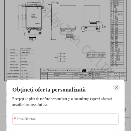
Obțineți oferta personalizată
Dacă aveți vreo cerere personalizată, nu ezitați
Recepeți un plan de tarifare personalizat și o consultanță expertă adaptată
să ne contactați.
nevoilor businessului dvs.
TSD
-Ofere Cele Mai Bune
Produse
cu cele mai
bune servicii.