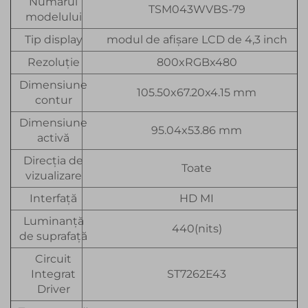
Numărul
TSM043WVBS-79
modelului
Tip display
modul de afișare LCD de 4,3 inch
Rezoluție
800xRGBx480
Dimensiune
105.50x67.20x4.15 mm
contur
Dimensiune
95.04x53.86 mm
activă
Direcția de
Toate
vizualizare
Interfață
HD MI
Luminanță
440(nits)
de suprafață
Circuit
Integrat
ST7262E43
Driver