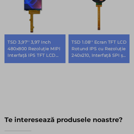
TSD 3,97'' 3,97 Inch
TSD 1.08'' Ecran TFT LCD
480x800 Rezoluție MIPI
Rotund IPS cu Rezoluție
Interfață IPS TFT LCD
240x210, Interfață SPI și
Modul de Afisare
Circuit Integrat ST7789V
Te interesează produsele noastre?