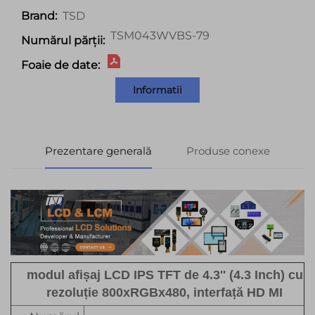
TSD
Brand:
TSM043WVBS-79
Numărul părții:
Foaie de date:
Informatii
Prezentare generală
Produse conexe
modul afișaj LCD IPS TFT de 4.3'' (4.3 Inch) cu
rezoluție 800xRGBx480, interfață HD MI