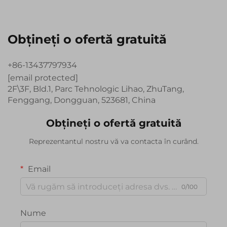
Obțineți o ofertă gratuită
+86-13437797934
[email protected]
2F\3F, Bld.1, Parc Tehnologic Lihao, ZhuTang,
Fenggang, Dongguan, 523681, China
Obțineți o ofertă gratuită
Reprezentantul nostru vă va contacta în curând.
Email
0/100
Nume