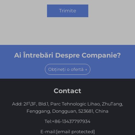
Trimite
Ai Întrebări Despre Companie?
Obțineți o ofertă →
Contact
Add: 2F\3F, Bld.1, Parc Tehnologic Lihao, ZhuTang,
Fenggang, Dongguan, 523681, China
Tel:
+86-13437797934
E-mail:
[email protected]