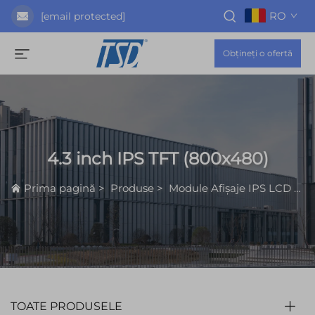
RO
[email protected]
Obțineți o ofertă
4.3 inch IPS TFT (800x480)
Prima pagină
>
Produse
>
Module Afișaje IPS LCD
>
4
TOATE PRODUSELE