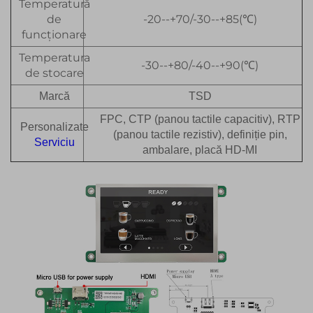
Temperatură
de
-20--+70/-30--+85(℃)
funcționare
Temperatura
-30--+80/-40--+90(℃)
de stocare
Marcă
TSD
FPC, CTP (panou tactile capacitiv), RTP
Personalizate
(panou tactile rezistiv), definiție pin,
Serviciu
ambalare, placă HD-MI