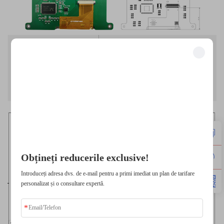
Dezblochează beneficii exclusive
Alătură-te celor peste 500 de lideri din industrie care și-au transformat
afacerea cu soluțiile noastre.
Depusă încredere de către cele mai bune companii
Obțineți reducerile exclusive!
Introduceți adresa dvs. de e-mail pentru a primi imediat un plan de tarifare
personalizat și o consultare expertă.