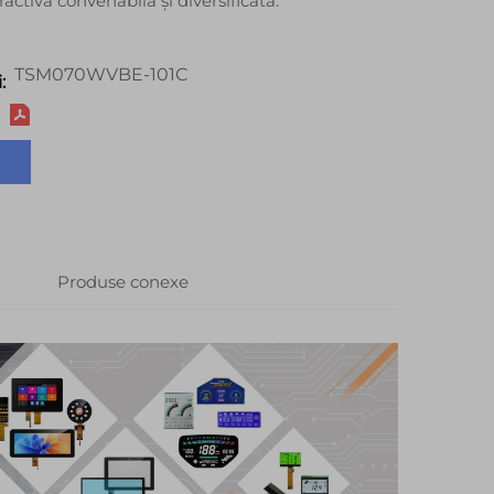
activă convenabilă și diversificată.
TSM070WVBE-101C
:
Produse conexe