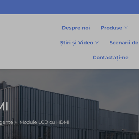
Despre noi
Produse
Știri și Video
Scenarii de
Contactați-ne
MI
igente
>
Module LCD cu HDMI