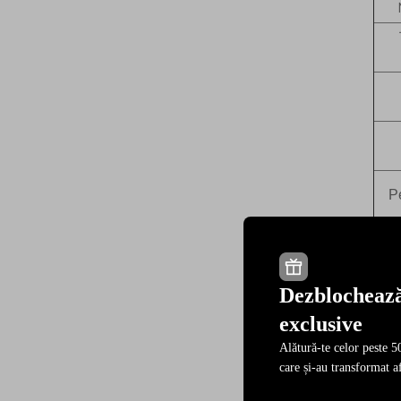
P
Dezblochează
exclusive
Alătură-te celor peste 50
care și-au transformat af