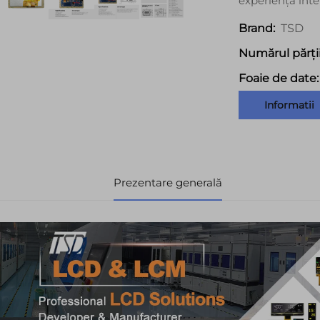
experiență inter
TSD
Brand:
Numărul părții
Foaie de date:
Informatii
Prezentare generală