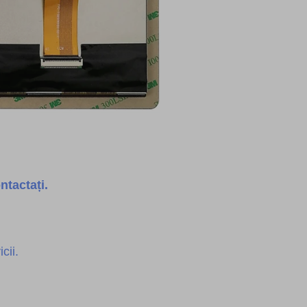
ntactați.
cii.