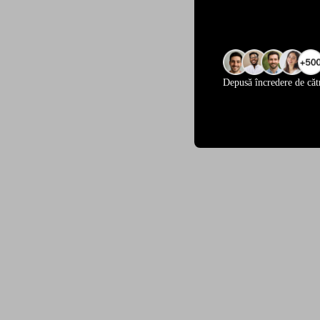
Depusă încredere de căt