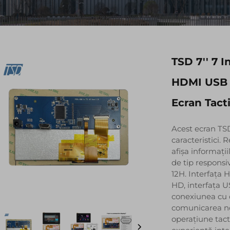
TSD 7'' 7 
HDMI USB I
Ecran Tact
Acest ecran TS
caracteristici.
afișa informați
de tip responsiv
12H. Interfața
HD, interfața U
conexiunea cu d
comunicarea no
operațiune tact