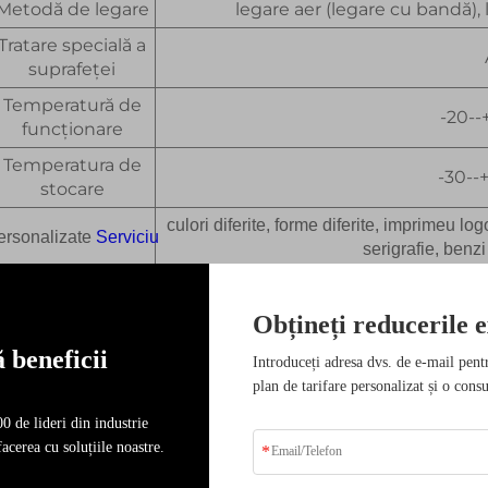
Metodă de legare
legare aer (legare cu bandă),
Tratare specială a
suprafeței
Temperatură de
-20--
funcționare
Temperatura de
-30--
stocare
culori diferite, forme diferite, imprimeu lo
ersonalizate
Serviciu
serigrafie, benz
Obțineți reducerile e
 beneficii
Introduceți adresa dvs. de e-mail pent
plan de tarifare personalizat și o consu
0 de lideri din industrie
acerea cu soluțiile noastre.