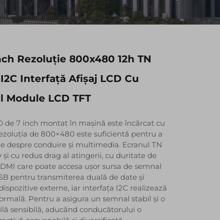
Inch Rezoluție 800x480 12h TN
2C Interfață Afișaj LCD Cu
il Module LCD TFT
D de 7 inch montat în mașină este încărcat cu
 Rezoluția de 800×480 este suficientă pentru a
ile despre conduire și multimedia. Ecranul TN
 și cu redus drag al atingerii, cu duritate de
 HDMI care poate accesa ușor sursa de semnal
SB pentru transmiterea duală de date și
ispozitive externe, iar interfața I2C realizează
rmală. Pentru a asigura un semnal stabil și o
ilă sensibilă, aducând conducătorului o