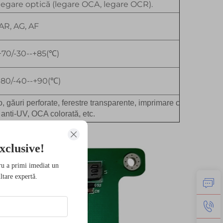
 legare optică (legare OCA, legare OCR).
AR, AG, AF
+70/-30--+85(℃)
+80/-40--+90(℃)
go, găuri perforate, ferestre transparente, imprimare cu
i anti-UV, OCA colorată, etc.
xclusive!
ru a primi imediat un
ltare expertă.