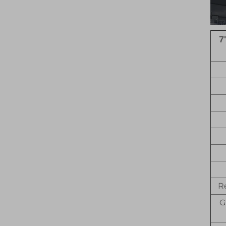
7
R
G