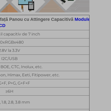
față Panou cu Attingere Capacitivă
Module
LCD
l capacitiv de 7 inch
00xRGBx480
2.8V la 3.3V
I2C/USB
, BOE, CTC, Inolux, etc.
mon, Himax, Eeti, Fitipower, etc.
G+F, P+G, G+F+F
≥6H
1, 1.8, 2.8, 3.8 mm