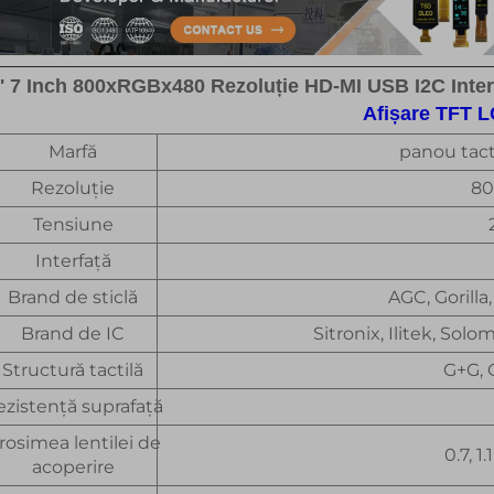
'' 7 Inch 800xRGBx480 Rezoluție HD-MI USB I2C Inter
Afișare TFT 
Marfă
panou tacti
Rezoluție
8
Tensiune
Interfață
Brand de sticlă
AGC, Gorilla
Brand de IC
Sitronix, Ilitek, Solo
Structură tactilă
G+G, 
ezistență suprafață
rosimea lentilei de
0.7, 1.
acoperire