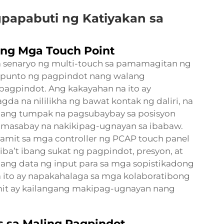
papabuti ng Katiyakan sa
ng Mga Touch Point
 senaryo ng multi-touch sa pamamagitan ng
 punto ng pagpindot nang walang
pagpindot. Ang kakayahan na ito ay
da na nililikha ng bawat kontak ng daliri, na
n ang tumpak na pagsubaybay sa posisyon
masabay na nakikipag-ugnayan sa ibabaw.
mit sa mga controller ng PCAP touch panel
ba’t ibang sukat ng pagpindot, presyon, at
ang data ng input para sa mga sopistikadong
a ito ay napakahalaga sa mga kolaboratibong
mit ay kailangang makipag-ugnayan nang
s sa Maling Pagpindot