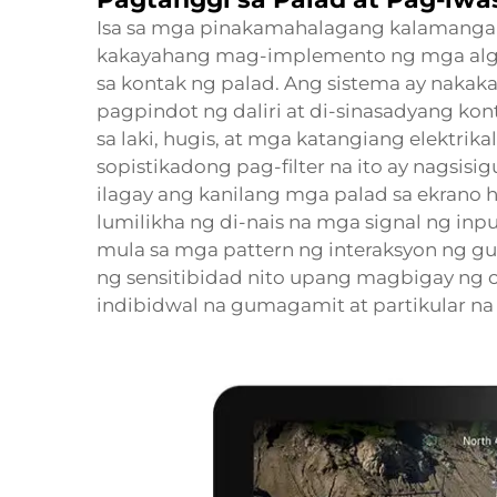
Isa sa mga pinakamahalagang kalamangan
kakayahang mag-implemento ng mga algo
sa kontak ng palad. Ang sistema ay nakak
pagpindot ng daliri at di-sinasadyang ko
sa laki, hugis, at mga katangiang elektri
sopistikadong pag-filter na ito ay nagsi
ilagay ang kanilang mga palad sa ekrano
lumilikha ng di-nais na mga signal ng inp
mula sa mga pattern ng interaksyon ng g
ng sensitibidad nito upang magbigay ng 
indibidwal na gumagamit at partikular na