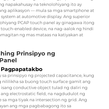
Ang napakahusay na teknolohiyang ito ay
ibang aplikasyon — mula sa mga smartphone at
 system at automotive display. Ang superior
ohiyang PCAP touch panel ay ginagawa itong
ouch-enabled device, na nag-aalok ng hindi
magitan ng mas mataas na katiyakan at
ing Prinsipyo ng
Panel
a Pagpapatakbo
sa prinsipyo ng projected capacitance, kung
ng nililikha sa buong touch surface gamit ang
isang conductive object tulad ng daliri ng
 ang electrostatic field, na nagdudulot ng
sa mga tiyak na intersection ng grid. Ang
ybayan ang mga pagbabagong ito sa