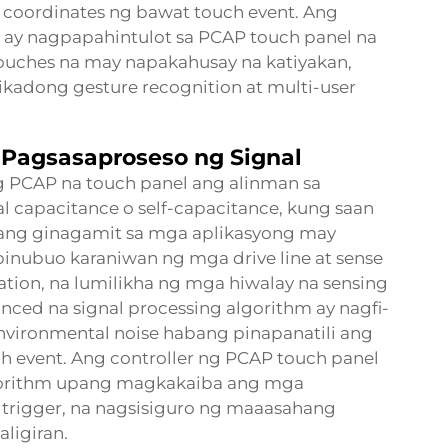
 coordinates ng bawat touch event. Ang
o ay nagpapahintulot sa PCAP touch panel na
uches na may napakahusay na katiyakan,
ikadong gesture recognition at multi-user
 Pagsasaproseso ng Signal
PCAP na touch panel ang alinman sa
 capacitance o self-capacitance, kung saan
ang ginagamit sa mga aplikasyong may
binubuo karaniwan ng mga drive line at sense
ration, na lumilikha ng mga hiwalay na sensing
nced na signal processing algorithm ay nagfi-
 environmental noise habang pinapanatili ang
ch event. Ang controller ng PCAP touch panel
gorithm upang magkakaiba ang mga
 trigger, na nagsisiguro ng maaasahang
ligiran.