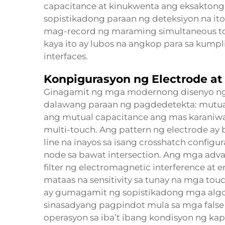
capacitance at kinukwenta ang eksaktong
sopistikadong paraan ng deteksiyon na it
mag-record ng maraming simultaneous to
kaya ito ay lubos na angkop para sa kumpl
interfaces.
Konpigurasyon ng Electrode at
Ginagamit ng mga modernong disenyo ng 
dalawang paraan ng pagdedetekta: mutual
ang mutual capacitance ang mas karaniw
multi-touch. Ang pattern ng electrode ay 
line na inayos sa isang crosshatch configu
node sa bawat intersection. Ang mga adva
filter ng electromagnetic interference at
mataas na sensitivity sa tunay na mga tou
ay gumagamit ng sopistikadong mga al
sinasadyang pagpindot mula sa mga false
operasyon sa iba’t ibang kondisyon ng kapa