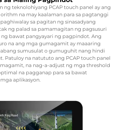
 ng teknolohiyang PCAP touch panel ay ang
rithm na may kaalaman para sa pagtanggi
apaghiwalay sa pagitan ng sinasadyang
ntak ng palad sa pamamagitan ng pagsusuri
kal ng bawat pangyayari ng pagpindot. Ang
siguro na ang mga gumagamit ay maaaring
 habang sumusulat o gumuguhit nang hindi
ut. Patuloy na natututo ang PCAP touch panel
umagamit, na nag-a-adjust ng mga threshold
optimal na pagganap para sa bawat
 mga aplikasyon.