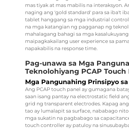
mas tiyak at mas mabilis na interaksyon. 
naging ang 'gold standard' para sa iba't 
tablet hanggang sa mga industrial control
na mga katangian ng pagganap ng teknol
mahalagang bahagi sa mga kasalukuyang t
maipagkakailang user experience sa pama
napakabilis na response time.
Pag-unawa sa Mga Pangunah
Teknolohiyang PCAP Touch 
Mga Pangunahing Prinsipyo s
Ang PCAP touch panel ay gumagana batay 
saan isang pantay na electrostatic field a
grid ng transparent electrodes. Kapag ang 
tao ay lumalapit sa surface, nababago nito
mga sukatin na pagbabago sa capacitance 
touch controller ay patuloy na sinusuba