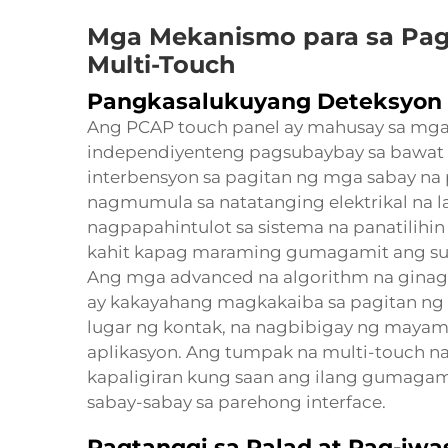
Mga Mekanismo para sa Pag
Multi-Touch
Pangkasalukuyang Deteksyon 
Ang PCAP touch panel ay mahusay sa mga
independiyenteng pagsubaybay sa bawat
interbensyon sa pagitan ng mga sabay na 
nagmumula sa natatanging elektrikal na lag
nagpapahintulot sa sistema na panatilihi
kahit kapag maraming gumagamit ang su
Ang mga advanced na algorithm na ginaga
ay kakayahang magkakaiba sa pagitan ng i
lugar ng kontak, na nagbibigay ng mayam
aplikasyon. Ang tumpak na multi-touch n
kapaligiran kung saan ang ilang gumaga
sabay-sabay sa parehong interface.
Pagtanggi sa Palad at Pag-iwa