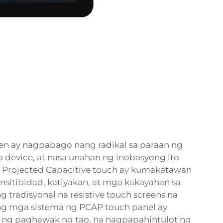
n ay nagpabago nang radikal sa paraan ng
 device, at nasa unahan ng inobasyong ito
 Projected Capacitive touch ay kumakatawan
nsitibidad, katiyakan, at mga kakayahan sa
g tradisyonal na resistive touch screens na
ang mga sistema ng PCAP touch panel ay
an ng paghawak ng tao, na nagpapahintulot ng