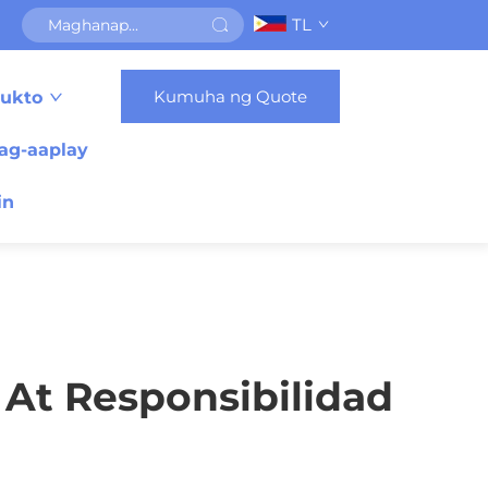
TL
Kumuha ng Quote
ukto
ag-aaplay
in
At Responsibilidad