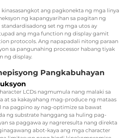
g kinasasangkot ang pagkonekta ng mga linya
oneksyon ng kapangyarihan sa pagitan ng
standardisadong set ng mga utos ay
tupad ang mga function ng display gamit
tion protocols. Ang napapadali nitong paraan
yon sa pangunahing processor habang tiyak
 ng display.
nepisyong Pangkabuhayan
duksyon
haracter LCDs
nagmumula nang malaki sa
 at sa kakayahang mag-produce ng mataas
l na pagpino ay nag-optimize sa bawat
a ng substrate hanggang sa huling pag-
yan sa paggawa ay nagreresulta nang direkta
 ginagawang abot-kaya ang mga character