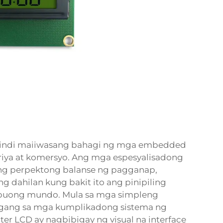
 hindi maiiwasang bahagi ng mga embedded
triya at komersyo. Ang mga espesyalisadong
k ng perpektong balanse ng pagganap,
g dahilan kung bakit ito ang pinipiling
a buong mundo. Mula sa mga simpleng
ggang sa mga kumplikadong sistema ng
er LCD ay nagbibigay ng visual na interface