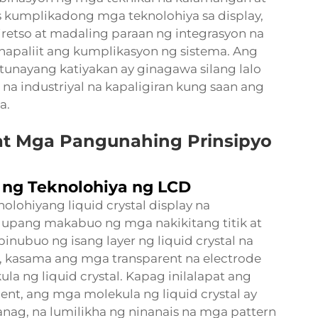
as kumplikadong mga teknolohiya sa display,
retso at madaling paraan ng integrasyon na
napaliit ang kumplikasyon ng sistema. Ang
tunayang katiyakan ay ginagawa silang lalo
 industriyal na kapaligiran kung saan ang
a.
 at Mga Pangunahing Prinsipyo
ng Teknolohiya ng LCD
lohiyang liquid crystal display na
upang makabuo ng mga nakikitang titik at
inubuo ng isang layer ng liquid crystal na
r, kasama ang mga transparent na electrode
a ng liquid crystal. Kapag inilalapat ang
ment, ang mga molekula ng liquid crystal ay
nag, na lumilikha ng ninanais na mga pattern