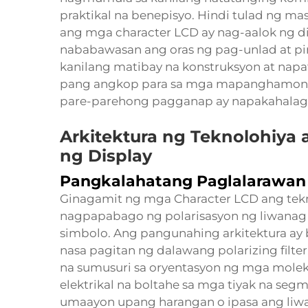
praktikal na benepisyo. Hindi tulad ng m
ang mga character LCD ay nag-aalok ng di
nababawasan ang oras ng pag-unlad at pi
kanilang matibay na konstruksyon at napa
pang angkop para sa mga mapanghamon na
pare-parehong pagganap ay napakahalag
Arkitektura ng Teknolohiya
ng Display
Pangkalahatang Paglalarawan 
Ginagamit ng mga Character LCD ang tekno
nagpapabago ng polarisasyon ng liwanag 
simbolo. Ang pangunahing arkitektura ay b
nasa pagitan ng dalawang polarizing filte
na sumusuri sa oryentasyon ng mga molekul
elektrikal na boltahe sa mga tiyak na seg
umaayon upang harangan o ipasa ang liwa