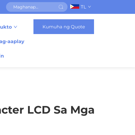
TL
Kumuha ng Quote
ukto
ag-aaplay
in
cter LCD Sa Mga