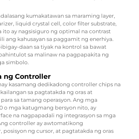
adalasang kumakatawan sa maraming layer,
er, liquid crystal cell, color filter substrate,
a ito ay nagsisiguro ng optimal na contrast
ili ang kahusayan sa paggamit ng enerhiya.
bigay-daan sa tiyak na kontrol sa bawat
apahintulot sa malinaw na pagpapakita ng
ga simbolo.
ng Controller
may kasamang dedikadong controller chips na
ailangan sa pagtatakda ng oras at
 para sa tamang operasyon. Ang mga
780 o mga katugmang bersyon nito, ay
face na nagpapadali ng integrasyon sa mga
Ang controller ay awtomatikong
posisyon ng cursor, at pagtatakda ng oras