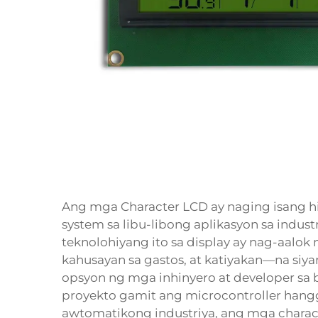
Ang mga Character LCD ay naging isang
system sa libu-libong aplikasyon sa indus
teknolohiyang ito sa display ay nag-aalo
kahusayan sa gastos, at katiyakan—na siyan
opsyon ng mga inhinyero at developer s
proyekto gamit ang microcontroller han
awtomatikong industriya, ang mga charact