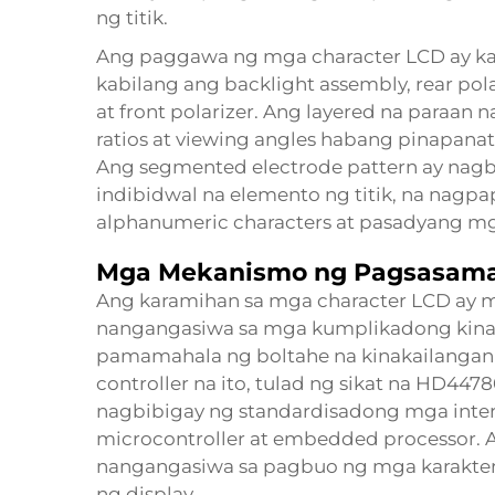
ng titik.
Ang paggawa ng mga character LCD ay k
kabilang ang backlight assembly, rear polariz
at front polarizer. Ang layered na paraan n
ratios at viewing angles habang pinapanat
Ang segmented electrode pattern ay nagbi
indibidwal na elemento ng titik, na nagp
alphanumeric characters at pasadyang m
Mga Mekanismo ng Pagsasama 
Ang karamihan sa mga character LCD ay 
nangangasiwa sa mga kumplikadong kinak
pamamahala ng boltahe na kinakailangan
controller na ito, tulad ng sikat na HD44
nagbibigay ng standardisadong mga inter
microcontroller at embedded processor. 
nangangasiwa sa pagbuo ng mga karakter, 
ng display.