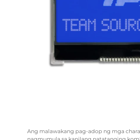
Ang malawakang pag-adop ng mga chara
nagmumula sa kanilang natatanging komb