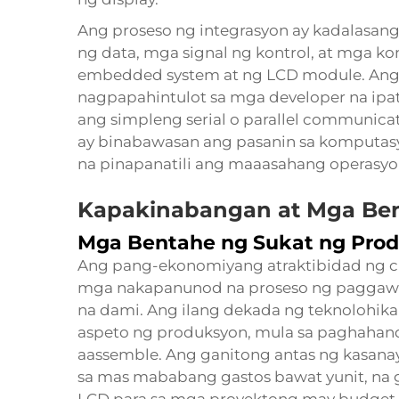
Ang proseso ng integrasyon ay kadalasan
ng data, mga signal ng kontrol, at mga k
embedded system at ng LCD module. Ang 
nagpapahintulot sa mga developer na ipa
ang simpleng serial o parallel communica
ay binabawasan ang pasanin sa komputas
na pinapanatili ang maaasahang operasyon
Kapakinabangan at Mga Be
Mga Bentahe ng Sukat ng Pro
Ang pang-ekonomiyang atraktibidad ng
c
mga nakapanunod na proseso ng paggawa
na dami. Ang ilang dekada ng teknolohika
aspeto ng produksyon, mula sa paghahand
aassemble. Ang ganitong antas ng kasana
sa mas mababang gastos bawat yunit, na