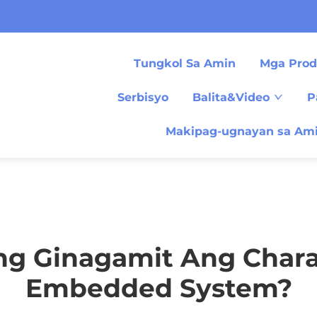
Tungkol Sa Amin
Mga Prod
Serbisyo
Balita&Video
P
Makipag-ugnayan sa Am
ng Ginagamit Ang Chara
Embedded System?