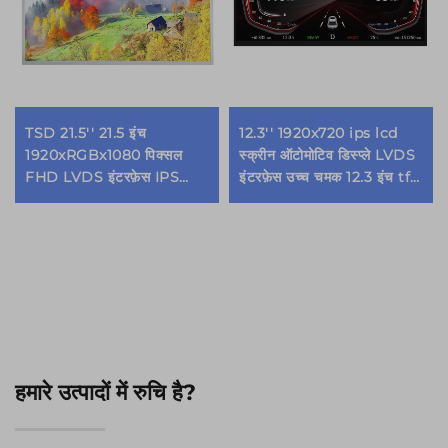
TSD 21.5'' 21.5 इंच
12.3'' 1920x720 ips lcd
1920xRGBx1080 पिक्सल
स्क्रीन ऑटोमोटिव डिस्प्ले LVDS
FHD LVDS इंटरफ़ेस IPS
इंटरफ़ेस उच्च चमक 12.3 इंच tft
TFT LCD डिस्प्ले मॉड्यूल
lcd मॉड्यूल
हमारे उत्पादों में रुचि है?